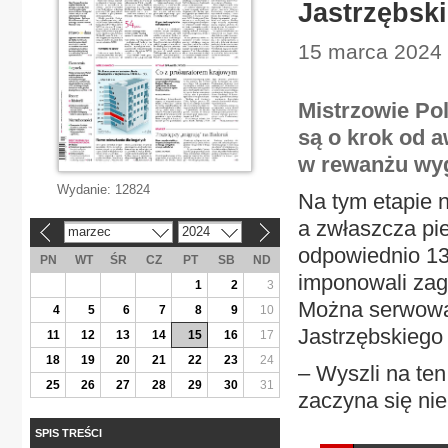
Jastrzębski
15 marca 2024 
Mistrzowie Pol
są o krok od a
w rewanżu wyg
Wydanie:
12824
Na tym etapie n
a zwłaszcza pie
marzec
2024
«
»
odpowiednio 13
PN
WT
ŚR
CZ
PT
SB
ND
imponowali zagr
1
2
3
Można serwować
4
5
6
7
8
9
10
Jastrzębskiego
11
12
13
14
15
16
17
18
19
20
21
22
23
24
– Wyszli na ten
25
26
27
28
29
30
31
zaczyna się nie
SPIS TREŚCI