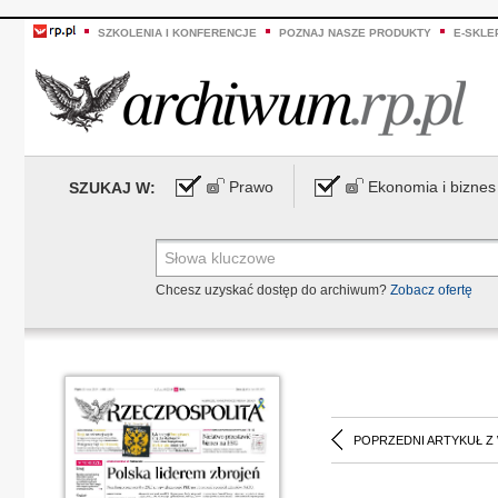
SZKOLENIA I KONFERENCJE
POZNAJ NASZE PRODUKTY
E-SKLE
Prawo
Ekonomia i biznes
SZUKAJ W:
Chcesz uzyskać dostęp do archiwum?
Zobacz ofertę
POPRZEDNI ARTYKUŁ Z