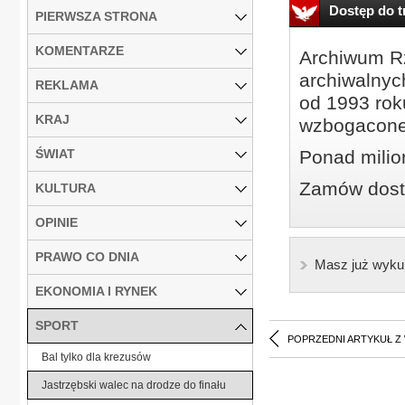
Dostęp do tr
PIERWSZA STRONA
KOMENTARZE
Archiwum Rz
archiwalnyc
REKLAMA
od 1993 roku
KRAJ
wzbogacone
ŚWIAT
Ponad milio
Zamów dostę
KULTURA
OPINIE
PRAWO CO DNIA
Masz już wyku
EKONOMIA I RYNEK
SPORT
POPRZEDNI ARTYKUŁ Z
Bal tylko dla krezusów
Jastrzębski walec na drodze do finału