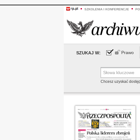
SZKOLENIA I KONFERENCJE
PO
Prawo
SZUKAJ W:
Chcesz uzyskać dostę