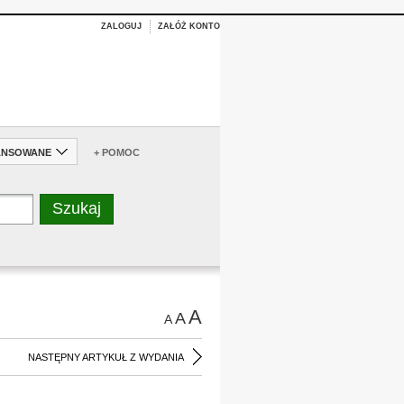
ZALOGUJ
ZAŁÓŻ KONTO
ANSOWANE
+ POMOC
A
A
A
NASTĘPNY ARTYKUŁ Z WYDANIA