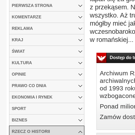
PIERWSZA STRONA
z przekąsem. N
wszystko. Aż tr
KOMENTARZE
mógłby mieć ja
REKLAMA
wczesnobarokow
w romańskiej...
KRAJ
ŚWIAT
Dostęp do tr
KULTURA
Archiwum Rz
OPINIE
archiwalnyc
PRAWO CO DNIA
od 1993 roku
wzbogacone
EKONOMIA I RYNEK
Ponad milio
SPORT
Zamów dostę
BIZNES
RZECZ O HISTORII