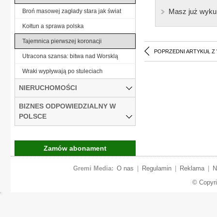
Masz już wyku
Broń masowej zagłady stara jak świat
Kołtun a sprawa polska
Tajemnica pierwszej koronacji
POPRZEDNI ARTYKUŁ Z
Utracona szansa: bitwa nad Worsklą
Wraki wypływają po stuleciach
NIERUCHOMOŚCI
BIZNES ODPOWIEDZIALNY W
POLSCE
Zamów abonament
Gremi Media:
O nas
|
Regulamin
|
Reklama
|
N
© Copyr