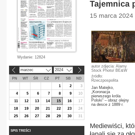
Tajemnica p
15 marca 2024 |
Wydanie:
12824
autor zdjęcia: Alamy
marzec
2024
Stock Photo/ BE&W
«
»
źródło:
PN
WT
ŚR
CZ
PT
SB
ND
Rzeczpospolita
1
2
3
Jan Matejko,
„Koronacja
4
5
6
7
8
9
10
pierwszego króla
Polski” – obraz olejny
11
12
13
14
15
16
17
na desce z 1889 r.
18
19
20
21
22
23
24
25
26
27
28
29
30
31
Mediewiści, któ
SPIS TREŚCI
łapali się za g