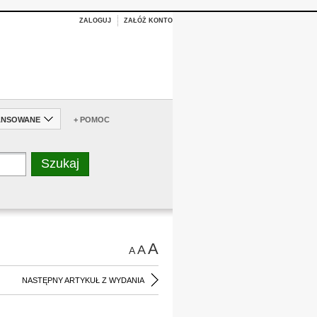
ZALOGUJ
ZAŁÓŻ KONTO
ANSOWANE
+ POMOC
A
A
A
NASTĘPNY ARTYKUŁ Z WYDANIA