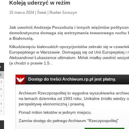
Koleją uderzyć w reżim
15 marca 2024 | Świat | Rusłan Szoszyn
Jak uwolnić Andrzeja Poczobuta i innych więźniów politycz
demokratyczna domaga się wstrzymania towarowego ruchu 
a Białorusią.
Kilkudziesięciu białoruskich opozycjonistów zebrało się w czwart
Europejskiego w Warszawie. Domagają się od Unii Europejskiej i 
Aleksandrowi Łukaszence ultimatum. Mińsk miałby uwolnić wszyst
(a chodzi o prawie 1,5...
D
Dostęp do treści Archiwum.rp.pl jest płatny.
3
10
Archiwum Rzeczpospolitej to wygodna wyszukiwarka archiw
17
na łamach dziennika od 1993 roku. Unikalne źródło wiedzy o
24
perspektywę ekonomiczną i prawną.
31
Ponad milion tekstów w jednym miejscu.
Zamów dostęp do pełnego Archiwum "Rzeczpospolitej"