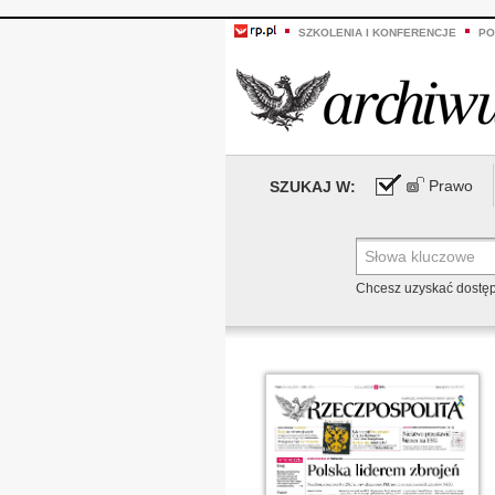
SZKOLENIA I KONFERENCJE
PO
Prawo
SZUKAJ W:
Chcesz uzyskać dostę