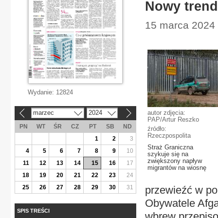
Nowy trend
15 marca 2024 |
Wydanie:
12824
marzec
2024
autor zdjęcia:
«
»
PAP/Artur Reszko
PN
WT
ŚR
CZ
PT
SB
ND
źródło:
Rzeczpospolita
1
2
3
Straż Graniczna
4
5
6
7
8
9
10
szykuje się na
zwiększony napływ
11
12
13
14
15
16
17
migrantów na wiosnę
18
19
20
21
22
23
24
25
26
27
28
29
30
31
przewieźć w pob
Obywatele Afgan
SPIS TREŚCI
wbrew przepiso