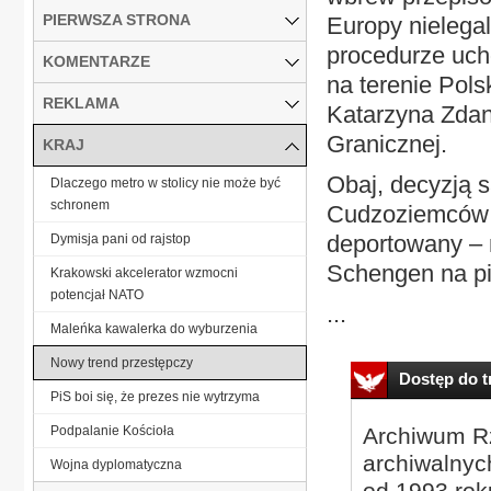
PIERWSZA STRONA
Europy nielegal
procedurze ucho
KOMENTARZE
na terenie Pols
REKLAMA
Katarzyna Zdan
Granicznej.
KRAJ
Obaj, decyzją s
Dlaczego metro w stolicy nie może być
schronem
Cudzoziemców w
deportowany – 
Dymisja pani od rajstop
Schengen na pię
Krakowski akcelerator wzmocni
potencjał NATO
...
Maleńka kawalerka do wyburzenia
Nowy trend przestępczy
Dostęp do tr
PiS boi się, że prezes nie wytrzyma
Podpalanie Kościoła
Archiwum Rz
archiwalnyc
Wojna dyplomatyczna
od 1993 roku