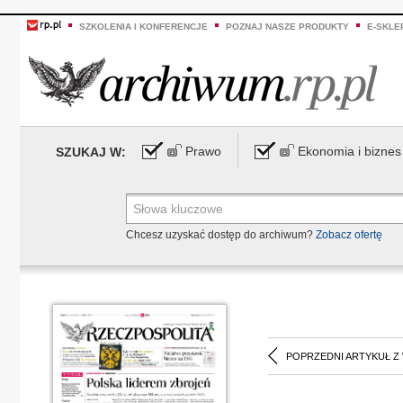
SZKOLENIA I KONFERENCJE
POZNAJ NASZE PRODUKTY
E-SKLE
Prawo
Ekonomia i biznes
SZUKAJ W:
Chcesz uzyskać dostęp do archiwum?
Zobacz ofertę
POPRZEDNI ARTYKUŁ Z