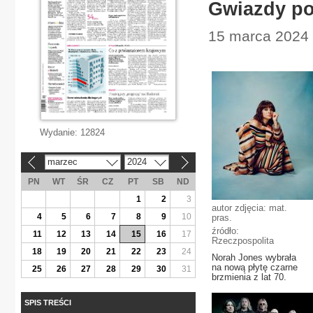
Gwiazdy po
15 marca 2024 |
Wydanie:
12824
marzec
2024
«
»
PN
WT
ŚR
CZ
PT
SB
ND
1
2
3
autor zdjęcia: mat.
4
5
6
7
8
9
10
pras.
źródło:
11
12
13
14
15
16
17
Rzeczpospolita
18
19
20
21
22
23
24
Norah Jones wybrała
na nową płytę czarne
25
26
27
28
29
30
31
brzmienia z lat 70.
SPIS TREŚCI