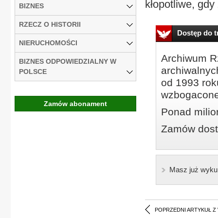
kłopotliwe, gdy
BIZNES
RZECZ O HISTORII
Dostęp do tr
NIERUCHOMOŚCI
Archiwum Rz
BIZNES ODPOWIEDZIALNY W
archiwalnyc
POLSCE
od 1993 roku
wzbogacone
Zamów abonament
Ponad milio
Zamów dostę
Masz już wyku
POPRZEDNI ARTYKUŁ Z