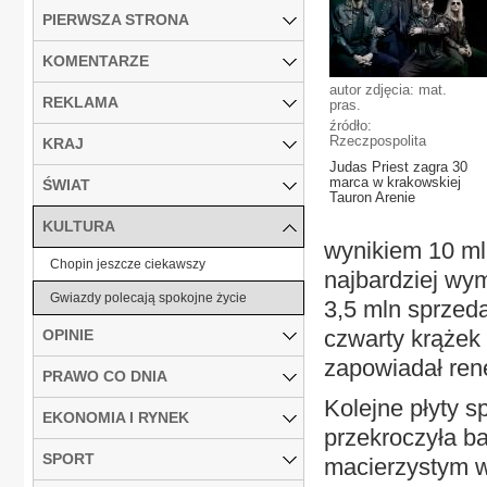
PIERWSZA STRONA
KOMENTARZE
autor zdjęcia: mat.
REKLAMA
pras.
źródło:
Rzeczpospolita
KRAJ
Judas Priest zagra 30
marca w krakowskiej
ŚWIAT
Tauron Arenie
KULTURA
wynikiem 10 ml
Chopin jeszcze ciekawszy
najbardziej wy
Gwiazdy polecają spokojne życie
3,5 mln sprzeda
czwarty krążek 
OPINIE
zapowiadał ren
PRAWO CO DNIA
Kolejne płyty s
EKONOMIA I RYNEK
przekroczyła ba
SPORT
macierzystym w