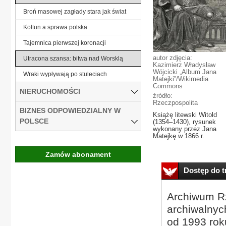
Broń masowej zagłady stara jak świat
Kołtun a sprawa polska
Tajemnica pierwszej koronacji
autor zdjęcia:
Utracona szansa: bitwa nad Worsklą
Kazimierz Władysław
Wójcicki „Album Jana
Wraki wypływają po stuleciach
Matejki”/Wikimedia
Commons
NIERUCHOMOŚCI
źródło:
Rzeczpospolita
BIZNES ODPOWIEDZIALNY W
Książę litewski Witold
POLSCE
(1354–1430), rysunek
wykonany przez Jana
Matejkę w 1866 r.
Zamów abonament
Dostęp do tr
Archiwum Rz
archiwalnyc
od 1993 roku