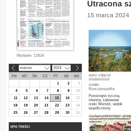
Utracona s
15 marca 2024 |
Wydanie:
12824
marzec
2024
«
»
autor zdjęcia:
PN
WT
ŚR
CZ
PT
SB
ND
shutterstock
1
2
3
źródło:
Rzeczpospolita
4
5
6
7
8
9
10
Porośnięte trzciną
11
12
13
14
15
16
17
równiny zalewowe
rzeki Worskli, widok
18
19
20
21
22
23
24
współczesny
25
26
27
28
29
30
31
SPIS TREŚCI