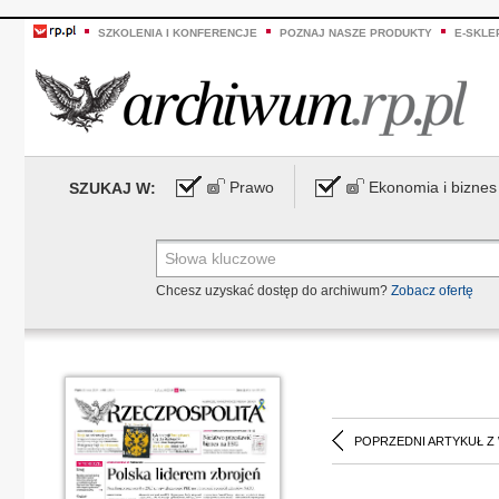
SZKOLENIA I KONFERENCJE
POZNAJ NASZE PRODUKTY
E-SKLE
Prawo
Ekonomia i biznes
SZUKAJ W:
Chcesz uzyskać dostęp do archiwum?
Zobacz ofertę
POPRZEDNI ARTYKUŁ Z