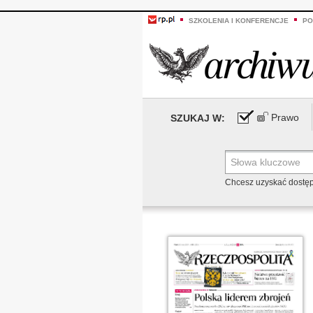
SZKOLENIA I KONFERENCJE
PO
Prawo
SZUKAJ W:
Chcesz uzyskać dostę