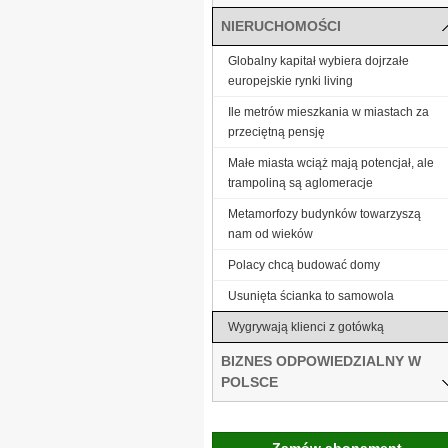
NIERUCHOMOŚCI
Globalny kapitał wybiera dojrzałe
europejskie rynki living
Ile metrów mieszkania w miastach za
przeciętną pensję
Małe miasta wciąż mają potencjał, ale
trampoliną są aglomeracje
Metamorfozy budynków towarzyszą
nam od wieków
Polacy chcą budować domy
Usunięta ścianka to samowola
Wygrywają klienci z gotówką
BIZNES ODPOWIEDZIALNY W
POLSCE
Zamów abonament