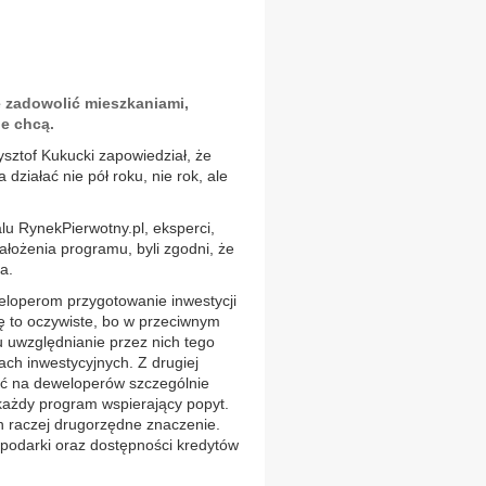
ę zadowolić mieszkaniami,
e chcą.
ysztof Kukucki zapowiedział, że
działać nie pół roku, nie rok, ale
lu RynekPierwotny.pl, eksperci,
założenia programu, byli zgodni, że
a.
eweloperom przygotowanie inwestycji
ę to oczywiste, bo w przeciwnym
u uwzględnianie przez nich tego
ach inwestycyjnych. Z drugiej
łać na deweloperów szczególnie
 każdy program wspierający popyt.
n raczej drugorzędne znaczenie.
spodarki oraz dostępności kredytów