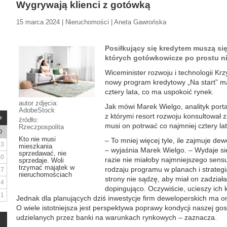
Wygrywają klienci z gotówką
15 marca 2024 | Nieruchomości | Aneta Gawrońska
Posiłkujący się kredytem muszą si
których gotówkowicze po prostu ni
Wiceminister rozwoju i technologii Krz
nowy program kredytowy „Na start” ma 
cztery lata, co ma uspokoić rynek.
autor zdjęcia:
Jak mówi Marek Wielgo, analityk porta
AdobeStock
z którymi resort rozwoju konsultował 
źródło:
musi on potrwać co najmniej cztery lat
Rzeczpospolita
D
Kto nie musi
– To mniej więcej tyle, ile zajmuje d
3
mieszkania
– wyjaśnia Marek Wielgo. – Wydaje si
sprzedawać, nie
10
razie nie miałoby najmniejszego sens
sprzedaje. Woli
trzymać majątek w
rodzaju programu w planach i strategi
17
nieruchomościach
strony nie sądzę, aby miał on zadzia
24
dopingująco. Oczywiście, ucieszy ich
31
Jednak dla planujących dziś inwestycje firm deweloperskich ma o
O wiele istotniejsza jest perspektywa poprawy kondycji naszej go
udzielanych przez banki na warunkach rynkowych – zaznacza.