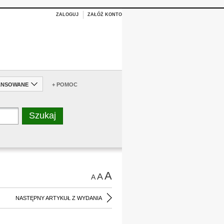
ZALOGUJ
ZAŁÓŻ KONTO
ANSOWANE
+ POMOC
A
A
A
NASTĘPNY ARTYKUŁ Z WYDANIA