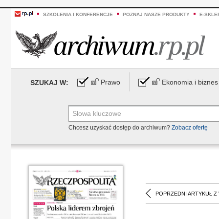
SZKOLENIA I KONFERENCJE
POZNAJ NASZE PRODUKTY
E-SKLE
Prawo
Ekonomia i biznes
SZUKAJ W:
Chcesz uzyskać dostęp do archiwum?
Zobacz ofertę
POPRZEDNI ARTYKUŁ Z