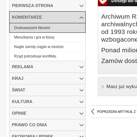
Dostęp do tr
PIERWSZA STRONA
Archiwum Rz
KOMENTARZE
archiwalnyc
Drukowanymi literami
od 1993 roku
Mieszkania i gra w klasy
wzbogacone
Nagłe zwroty ciągle w modzie
Ponad milio
Rząd potrzebuje konfliktu
Zamów dostę
REKLAMA
KRAJ
Masz już wyku
ŚWIAT
KULTURA
POPRZEDNI ARTYKUŁ Z
OPINIE
PRAWO CO DNIA
EKONOMIA I RYNEK