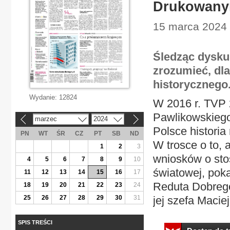
Drukowanym
15 marca 2024 |
Śledząc dysku
zrozumieć, dla
historycznego
Wydanie:
12824
W 2016 r. TVP 
Pawlikowskiego
marzec
2024
«
»
Polsce historia
PN
WT
ŚR
CZ
PT
SB
ND
W trosce o to,
1
2
3
wniosków o sto
4
5
6
7
8
9
10
światowej, pok
11
12
13
14
15
16
17
Reduta Dobrego
18
19
20
21
22
23
24
25
26
27
28
29
30
31
jej szefa Macie
SPIS TREŚCI