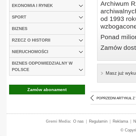
Archiwum Rz
EKONOMIA I RYNEK
archiwalnyc
SPORT
od 1993 roku
wzbogacone
BIZNES
Ponad milio
RZECZ O HISTORII
Zamów dostę
NIERUCHOMOŚCI
BIZNES ODPOWIEDZIALNY W
POLSCE
Masz już wyku
Zamów abonament
POPRZEDNI ARTYKUŁ Z
Gremi Media:
O nas
|
Regulamin
|
Reklama
|
N
© Copyr