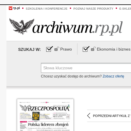
SZKOLENIA I KONFERENCJE
POZNAJ NASZE PRODUKTY
E-SKLE
Prawo
Ekonomia i biznes
SZUKAJ W:
Chcesz uzyskać dostęp do archiwum?
Zobacz ofertę
POPRZEDNI ARTYKUŁ Z