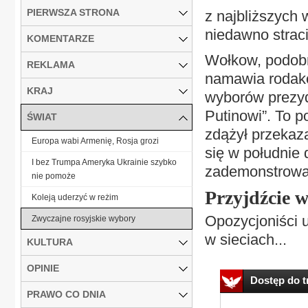
PIERWSZA STRONA
z najbliższych
niedawno straci
KOMENTARZE
Wołkow, podobn
REKLAMA
namawia rodaków
KRAJ
wyborów prezyd
Putinowi”. To p
ŚWIAT
zdążył przekaza
Europa wabi Armenię, Rosja grozi
się w południe 
I bez Trumpa Ameryka Ukrainie szybko
zademonstrowali
nie pomoże
Przyjdźcie 
Koleją uderzyć w reżim
Opozycjoniści u
Zwyczajne rosyjskie wybory
w sieciach...
KULTURA
OPINIE
Dostęp do tr
PRAWO CO DNIA