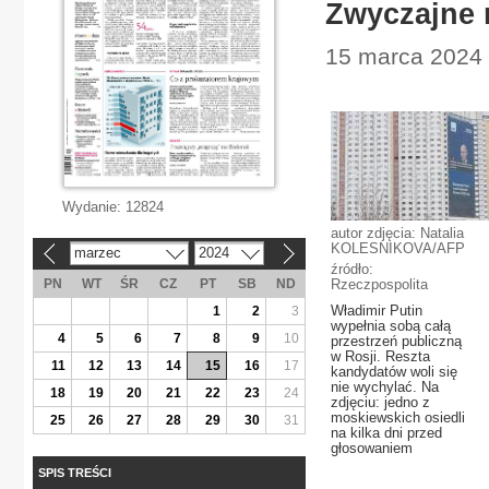
Zwyczajne 
15 marca 2024 
Wydanie:
12824
autor zdjęcia: Natalia
KOLESNIKOVA/AFP
marzec
2024
«
»
źródło:
PN
WT
ŚR
CZ
PT
SB
ND
Rzeczpospolita
Władimir Putin
1
2
3
wypełnia sobą całą
4
5
6
7
8
9
10
przestrzeń publiczną
w Rosji. Reszta
11
12
13
14
15
16
17
kandydatów woli się
nie wychylać. Na
18
19
20
21
22
23
24
zdjęciu: jedno z
moskiewskich osiedli
25
26
27
28
29
30
31
na kilka dni przed
głosowaniem
SPIS TREŚCI