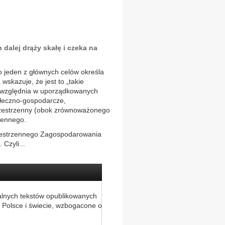
 dalej drąży skałę i czeka na
o jeden z głównych celów określa
wskazuje, że jest to „takie
z uwzględnia w uporządkowanych
ołeczno-gospodarcze,
rzestrzenny (obok zrównoważonego
zennego.
Przestrzennego Zagospodarowania
Czyli...
alnych tekstów opublikowanych
 Polsce i świecie, wzbogacone o