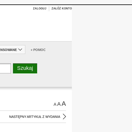
ZALOGUJ
ZAŁÓŻ KONTO
ANSOWANE
+ POMOC
A
A
A
NASTĘPNY ARTYKUŁ Z WYDANIA