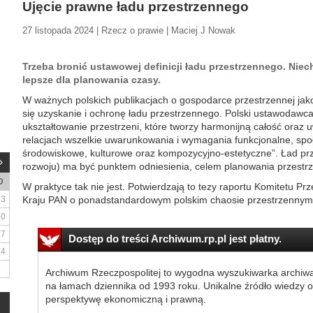
Ujęcie prawne ładu przestrzennego
27 listopada 2024 | Rzecz o prawie | Maciej J Nowak
Trzeba bronić ustawowej definicji ładu przestrzennego. Niech
lepsze dla planowania czasy.
W ważnych polskich publikacjach o gospodarce przestrzennej jak
się uzyskanie i ochronę ładu przestrzennego. Polski ustawodawca 
ukształtowanie przestrzeni, które tworzy harmonijną całość ora
relacjach wszelkie uwarunkowania i wymagania funkcjonalne, sp
środowiskowe, kulturowe oraz kompozycyjno-estetyczne”. Ład p
rozwoju) ma być punktem odniesienia, celem planowania przestr
D
W praktyce tak nie jest. Potwierdzają to tezy raportu Komitetu 
3
Kraju PAN o ponadstandardowym polskim chaosie przestrzennym. 
10
17
Dostęp do treści Archiwum.rp.pl jest płatny.
24
Archiwum Rzeczpospolitej to wygodna wyszukiwarka archiw
na łamach dziennika od 1993 roku. Unikalne źródło wiedzy o
perspektywę ekonomiczną i prawną.