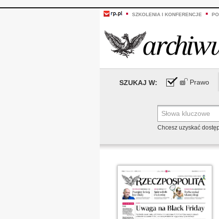
SZKOLENIA I KONFERENCJE
PO
Prawo
SZUKAJ W:
Chcesz uzyskać dostę