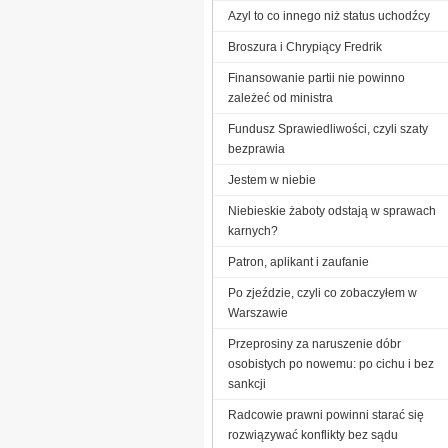
Azyl to co innego niż status uchodźcy
Broszura i Chrypiący Fredrik
Finansowanie partii nie powinno
zależeć od ministra
Fundusz Sprawiedliwości, czyli szaty
bezprawia
Jestem w niebie
Niebieskie żaboty odstają w sprawach
karnych?
Patron, aplikant i zaufanie
Po zjeździe, czyli co zobaczyłem w
Warszawie
Przeprosiny za naruszenie dóbr
osobistych po nowemu: po cichu i bez
sankcji
Radcowie prawni powinni starać się
rozwiązywać konflikty bez sądu