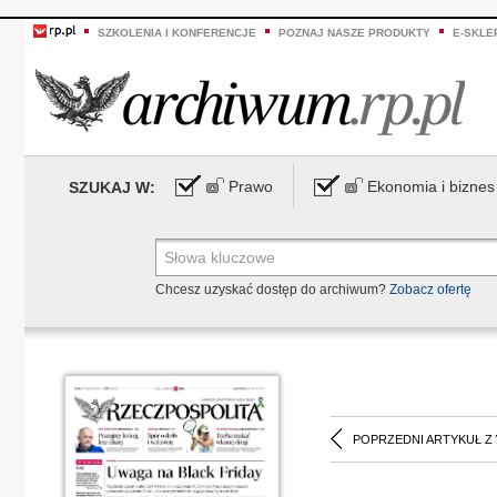
SZKOLENIA I KONFERENCJE
POZNAJ NASZE PRODUKTY
E-SKLE
Prawo
Ekonomia i biznes
SZUKAJ W:
Chcesz uzyskać dostęp do archiwum?
Zobacz ofertę
POPRZEDNI ARTYKUŁ Z