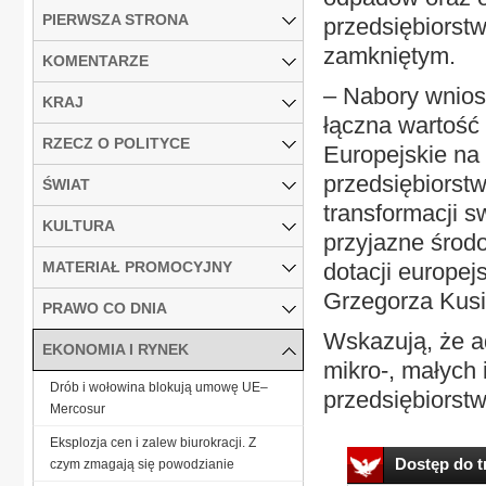
PIERWSZA STRONA
przedsiębiorstw
zamkniętym.
KOMENTARZE
– Nabory wnios
KRAJ
łączna wartość
RZECZ O POLITYCE
Europejskie na 
przedsiębiorst
ŚWIAT
transformacji 
KULTURA
przyjazne środ
MATERIAŁ PROMOCYJNY
dotacji europe
Grzegorza Kusi
PRAWO CO DNIA
Wskazują, że a
EKONOMIA I RYNEK
mikro-, małych 
Drób i wołowina blokują umowę UE–
przedsiębiorstwa
Mercosur
Eksplozja cen i zalew biurokracji. Z
Dostęp do tr
czym zmagają się powodzianie