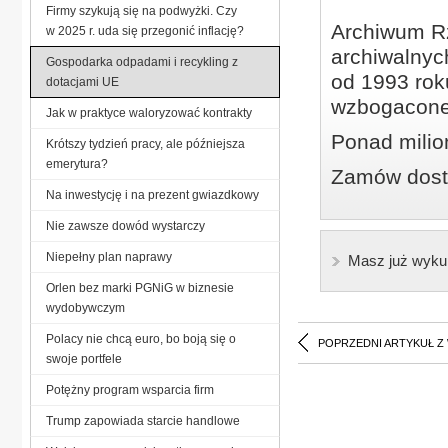
Firmy szykują się na podwyżki. Czy
Archiwum Rz
w 2025 r. uda się przegonić inflację?
archiwalnyc
Gospodarka odpadami i recykling z
od 1993 roku
dotacjami UE
wzbogacone
Jak w praktyce waloryzować kontrakty
Ponad milio
Krótszy tydzień pracy, ale późniejsza
emerytura?
Zamów dostę
Na inwestycję i na prezent gwiazdkowy
Nie zawsze dowód wystarczy
Niepełny plan naprawy
Masz już wyku
Orlen bez marki PGNiG w biznesie
wydobywczym
Polacy nie chcą euro, bo boją się o
POPRZEDNI ARTYKUŁ Z
swoje portfele
Potężny program wsparcia firm
Trump zapowiada starcie handlowe