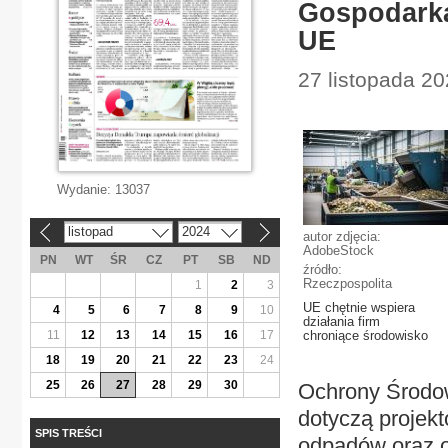
Gospodarka
UE
27 listopada 20
Wydanie:
13037
listopad
2024
«
»
autor zdjęcia:
AdobeStock
PN
WT
ŚR
CZ
PT
SB
ND
źródło:
Rzeczpospolita
1
2
3
UE chętnie wspiera
4
5
6
7
8
9
10
działania firm
11
12
13
14
15
16
17
chroniące środowisko
18
19
20
21
22
23
24
25
26
27
28
29
30
Ochrony Środo
dotyczą projek
SPIS TREŚCI
odpadów oraz o