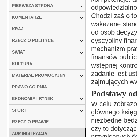
PIERWSZA STRONA
odpowiedzialno
Chodzi zaś o t
KOMENTARZE
wskazane stano
KRAJ
od osób decyzy
dyscypliny fin
RZECZ O POLITYCE
mechanizm praw
ŚWIAT
finansów publi
KULTURA
wstępnej kontro
zadanie jest u
MATERIAŁ PROMOCYJNY
zajmujących ww
PRAWO CO DNIA
Podstawy od
EKONOMIA I RYNEK
W celu zobrazo
SPORT
głównego księg
niezbędne będz
RZECZ O PRAWIE
czy to dotycząc
ADMINISTRACJA –
przypisanych ś