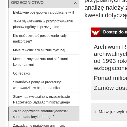
ORZECZNICTWO
analizę należ
Efektywne postępowania publiczne w IT
kwestii dotyczą
Jakie są wyzwania w przygotowywaniu
planów ogólnych przez gminę
Dostęp do tr
Kto może zwołać posiedzenie rady
nadzorczej?
Archiwum Rz
Mała rewolucja w służbie cywilnej
archiwalnyc
Mechanizmy nadzoru nad spółkami
od 1993 roku
komunalnymi
wzbogacone
Od redakcji
Ponad milio
Skarbówka pomyliła procedury i
Zamów dostę
wprowadziła w błąd podatnika
Stany nadzwyczajne w orzecznictwie
Naczelnego Sądu Administracyjnego
Za co odpowiada skarbnik jednostki
Masz już wyku
samorządu terytorialnego?
Zarządzanie majątkiem gminnym.