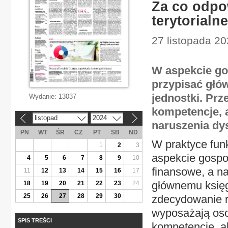
Za co odpo
terytorialn
27 listopada 20
W aspekcie go
przypisać głó
jednostki. Prz
Wydanie:
13037
kompetencje, 
listopad
2024
«
»
naruszenia dy
PN
WT
ŚR
CZ
PT
SB
ND
W praktyce fun
1
2
3
aspekcie gospo
4
5
6
7
8
9
10
finansowe, a na
11
12
13
14
15
16
17
głównemu księg
18
19
20
21
22
23
24
25
26
27
28
29
30
zdecydowanie 
wyposażają oso
SPIS TREŚCI
kompetencje, al