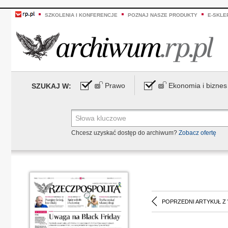
SZKOLENIA I KONFERENCJE
POZNAJ NASZE PRODUKTY
E-SKLE
Prawo
Ekonomia i biznes
SZUKAJ W:
Chcesz uzyskać dostęp do archiwum?
Zobacz ofertę
POPRZEDNI ARTYKUŁ Z