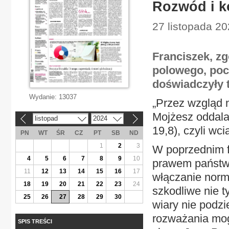
Rozwód i k
27 listopada 20
Franciszek, zg
polowego, poch
doświadczyły 
Wydanie:
13037
„Przez wzgląd 
Mojżesz oddalać
listopad
2024
«
»
19,8), czyli wc
PN
WT
ŚR
CZ
PT
SB
ND
1
2
3
W poprzednim f
4
5
6
7
8
9
10
prawem państw
11
12
13
14
15
16
17
włączanie norm
18
19
20
21
22
23
24
szkodliwe nie t
25
26
27
28
29
30
wiary nie podzi
rozważania mog
SPIS TREŚCI