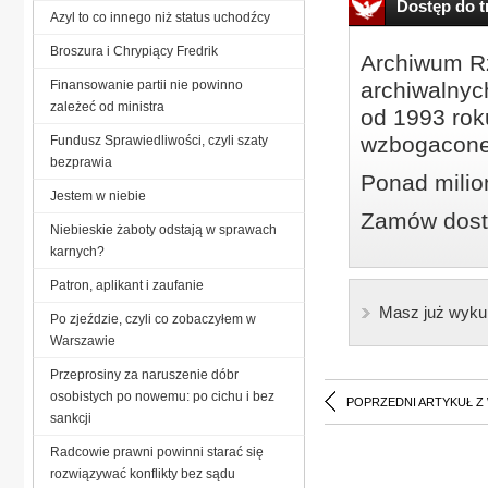
Dostęp do tr
Azyl to co innego niż status uchodźcy
Broszura i Chrypiący Fredrik
Archiwum Rz
Finansowanie partii nie powinno
archiwalnyc
zależeć od ministra
od 1993 roku
wzbogacone
Fundusz Sprawiedliwości, czyli szaty
bezprawia
Ponad milio
Jestem w niebie
Zamów dostę
Niebieskie żaboty odstają w sprawach
karnych?
Patron, aplikant i zaufanie
Masz już wyku
Po zjeździe, czyli co zobaczyłem w
Warszawie
Przeprosiny za naruszenie dóbr
osobistych po nowemu: po cichu i bez
POPRZEDNI ARTYKUŁ Z
sankcji
Radcowie prawni powinni starać się
rozwiązywać konflikty bez sądu