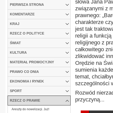
słowa Jana Pawł
PIERWSZA STRONA
związanymi z m
KOMENTARZE
prawnego: „Bar
charakterze cz
KRAJ
jest tak trakto
RZECZ O POLITYCE
religii a funkc
religijnego z 
ŚWIAT
całkowitego zni
KULTURA
zlikwidować inn
Orędzie na Świ
MATERIAŁ PROMOCYJNY
sumienia każde
PRAWO CO DNIA
temat, chciałby
EKONOMIA I RYNEK
szczególności w
SPORT
Rozwód nierzad
przyczyną...
RZECZ O PRAWIE
Areszty do nowelizacji. Już!