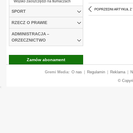
Wojsko zaoszczędzi na tłumaczach
POPRZEDNI ARTYKUŁ Z
SPORT
RZECZ O PRAWIE
ADMINISTRACJA –
ORZECZNICTWO
Zamów abonament
Gremi Media:
O nas
|
Regulamin
|
Reklama
|
N
© Copyr