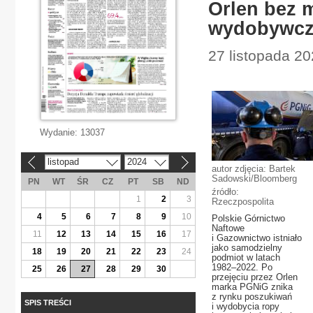
Orlen bez 
wydobywc
27 listopada 2
Wydanie:
13037
listopad
2024
«
»
autor zdjęcia: Bartek
Sadowski/Bloomberg
PN
WT
ŚR
CZ
PT
SB
ND
źródło:
1
2
3
Rzeczpospolita
4
5
6
7
8
9
10
Polskie Górnictwo
Naftowe
11
12
13
14
15
16
17
i Gazownictwo istniało
jako samodzielny
18
19
20
21
22
23
24
podmiot w latach
1982–2022. Po
25
26
27
28
29
30
przejęciu przez Orlen
marka PGNiG znika
z rynku poszukiwań
SPIS TREŚCI
i wydobycia ropy