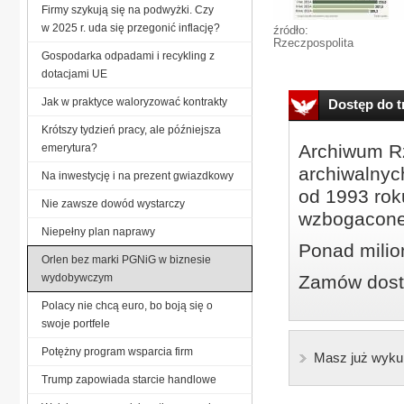
Firmy szykują się na podwyżki. Czy
w 2025 r. uda się przegonić inflację?
źródło:
Rzeczpospolita
Gospodarka odpadami i recykling z
dotacjami UE
Jak w praktyce waloryzować kontrakty
Dostęp do tr
Krótszy tydzień pracy, ale późniejsza
Archiwum Rz
emerytura?
archiwalnyc
Na inwestycję i na prezent gwiazdkowy
od 1993 roku
Nie zawsze dowód wystarczy
wzbogacone
Niepełny plan naprawy
Ponad milio
Orlen bez marki PGNiG w biznesie
wydobywczym
Zamów dostę
Polacy nie chcą euro, bo boją się o
swoje portfele
Potężny program wsparcia firm
Masz już wyku
Trump zapowiada starcie handlowe