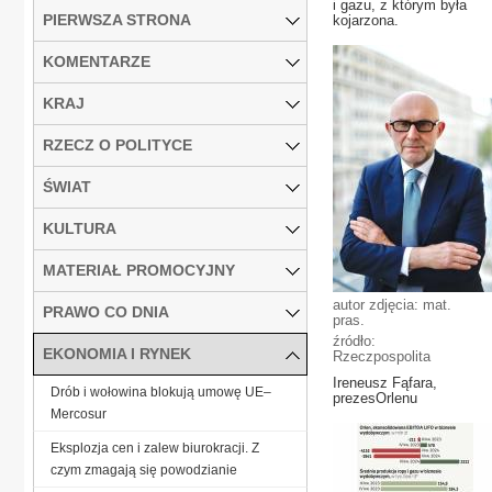
i gazu, z którym była
PIERWSZA STRONA
kojarzona.
KOMENTARZE
KRAJ
RZECZ O POLITYCE
ŚWIAT
KULTURA
MATERIAŁ PROMOCYJNY
autor zdjęcia: mat.
PRAWO CO DNIA
pras.
źródło:
EKONOMIA I RYNEK
Rzeczpospolita
Ireneusz Fąfara,
Drób i wołowina blokują umowę UE–
prezesOrlenu
Mercosur
Eksplozja cen i zalew biurokracji. Z
czym zmagają się powodzianie