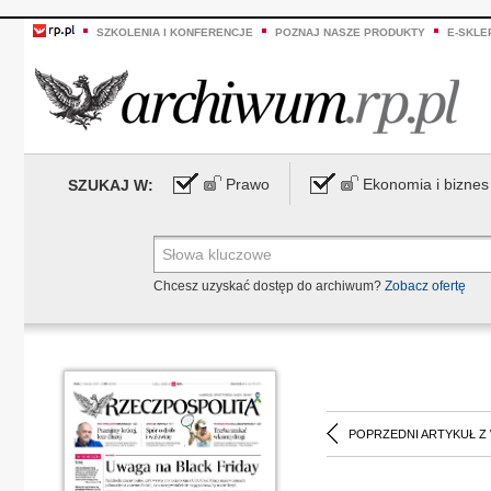
SZKOLENIA I KONFERENCJE
POZNAJ NASZE PRODUKTY
E-SKLE
Prawo
Ekonomia i biznes
SZUKAJ W:
Chcesz uzyskać dostęp do archiwum?
Zobacz ofertę
POPRZEDNI ARTYKUŁ Z