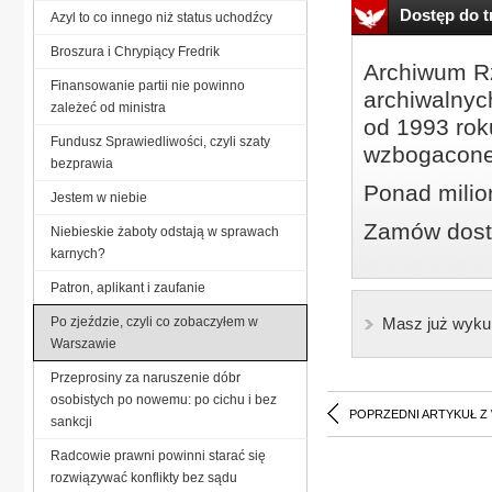
Dostęp do tr
Azyl to co innego niż status uchodźcy
Broszura i Chrypiący Fredrik
Archiwum Rz
Finansowanie partii nie powinno
archiwalnyc
zależeć od ministra
od 1993 roku
Fundusz Sprawiedliwości, czyli szaty
wzbogacone
bezprawia
Ponad milio
Jestem w niebie
Zamów dostę
Niebieskie żaboty odstają w sprawach
karnych?
Patron, aplikant i zaufanie
Po zjeździe, czyli co zobaczyłem w
Masz już wyku
Warszawie
Przeprosiny za naruszenie dóbr
osobistych po nowemu: po cichu i bez
POPRZEDNI ARTYKUŁ Z
sankcji
Radcowie prawni powinni starać się
rozwiązywać konflikty bez sądu