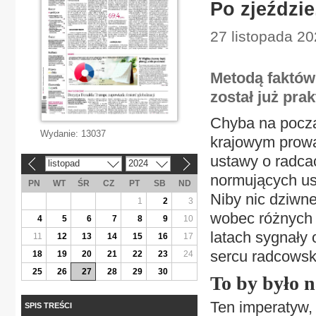
Po zjeździ
27 listopada 20
Metodą faktó
został już pra
Chyba na począ
Wydanie:
13037
krajowym prowa
ustawy o radca
listopad
2024
«
»
normujących us
PN
WT
ŚR
CZ
PT
SB
ND
Niby nic dziwn
1
2
3
wobec różnych
4
5
6
7
8
9
10
latach sygnały
11
12
13
14
15
16
17
sercu radcowsk
18
19
20
21
22
23
24
25
26
27
28
29
30
To by było n
Ten imperatyw, a
SPIS TREŚCI