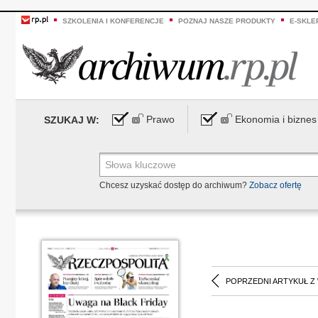
SZKOLENIA I KONFERENCJE
POZNAJ NASZE PRODUKTY
E-SKLE
Prawo
Ekonomia i biznes
SZUKAJ W:
Chcesz uzyskać dostęp do archiwum?
Zobacz ofertę
POPRZEDNI ARTYKUŁ Z