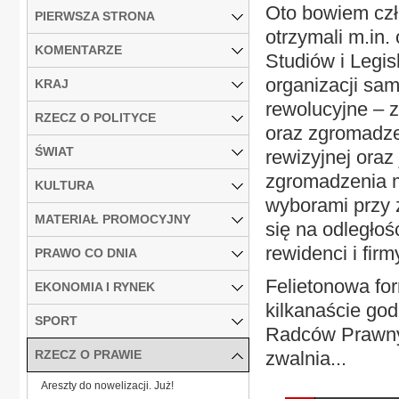
Oto bowiem cz
PIERWSZA STRONA
otrzymali m.in
KOMENTARZE
Studiów i Legis
organizacji sa
KRAJ
rewolucyjne – 
RZECZ O POLITYCE
oraz zgromadze
ŚWIAT
rewizyjnej oraz
zgromadzenia m
KULTURA
wyborami przy 
MATERIAŁ PROMOCYJNY
się na odległość
rewidenci i firm
PRAWO CO DNIA
Felietonowa for
EKONOMIA I RYNEK
kilkanaście god
SPORT
Radców Prawnyc
RZECZ O PRAWIE
zwalnia...
Areszty do nowelizacji. Już!