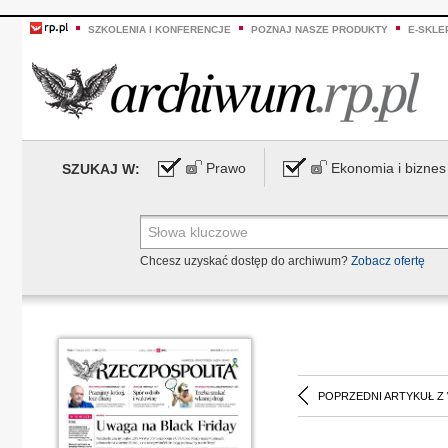
SZKOLENIA I KONFERENCJE
POZNAJ NASZE PRODUKTY
E-SKLE
Prawo
Ekonomia i biznes
SZUKAJ W:
Chcesz uzyskać dostęp do archiwum?
Zobacz ofertę
POPRZEDNI ARTYKUŁ Z