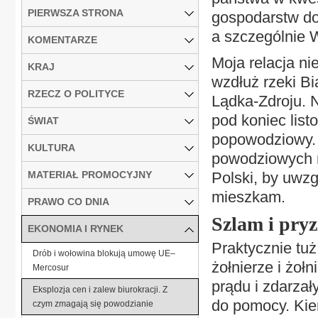
PIERWSZA STRONA
gospodarstw do
a szczególnie WO
KOMENTARZE
Moja relacja n
KRAJ
wzdłuż rzeki Bi
RZECZ O POLITYCE
Lądka-Zdroju. N
pod koniec lis
ŚWIAT
popowodziowy. C
KULTURA
powodziowych n
MATERIAŁ PROMOCYJNY
Polski, by uwz
mieszkam.
PRAWO CO DNIA
Szlam i pry
EKONOMIA I RYNEK
Praktycznie tuż
Drób i wołowina blokują umowę UE–
żołnierze i żołn
Mercosur
prądu i zdarzał
Eksplozja cen i zalew biurokracji. Z
do pomocy. Ki
czym zmagają się powodzianie