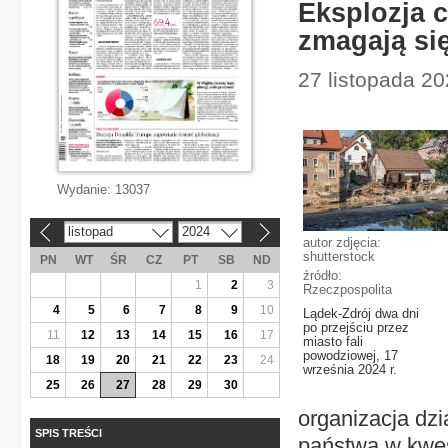
Eksplozja c
zmagają si
27 listopada 20
Wydanie:
13037
listopad
2024
«
»
autor zdjęcia:
shutterstock
PN
WT
ŚR
CZ
PT
SB
ND
źródło:
1
2
3
Rzeczpospolita
4
5
6
7
8
9
10
Lądek-Zdrój dwa dni
po przejściu przez
11
12
13
14
15
16
17
miasto fali
powodziowej, 17
18
19
20
21
22
23
24
września 2024 r.
25
26
27
28
29
30
organizacja dzia
SPIS TREŚCI
państwa w kwes