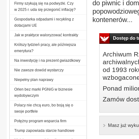
do piwnic i do
Firmy szykują się na podwyżki. Czy
w 2025 r. uda się przegonić inflację?
popowodziowego
kontenerów...
Gospodarka odpadami i recykling z
dotacjami UE
Jak w praktyce waloryzować kontrakty
Dostęp do tr
Krótszy tydzień pracy, ale późniejsza
emerytura?
Archiwum Rz
Na inwestycję i na prezent gwiazdkowy
archiwalnyc
od 1993 roku
Nie zawsze dowód wystarczy
wzbogacone
Niepełny plan naprawy
Ponad milio
Orlen bez marki PGNiG w biznesie
wydobywczym
Zamów dostę
Polacy nie chcą euro, bo boją się o
swoje portfele
Potężny program wsparcia firm
Masz już wyku
Trump zapowiada starcie handlowe