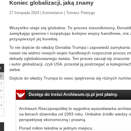
Koniec globalizacji, jaką znamy
27 listopada 2024 | Komentarze | Tomasz Pietryga
Wszystko staje się globalne. To proces nieunikniony. Donal
zamykając granice i rozpętując kolejne wojny handlowe, nie z
przyspieszyć jej korektę.
To nie dojście do władzy Donalda Trumpa i zapowiedź zamykania 
nawet nie widmo nowych wojen handlowych rozpocznie proces zm
dekady zglobalizowanego świata. Ten proces zaczął się znacznie 
i autor globalizacji, czyli USA, przestał ją postrzegać w kategori
siebie.
D
Dojście do władzy Trumpa to owoc spiętrzenia się różnych nurtów fr
3
10
Dostęp do treści Archiwum.rp.pl jest płatny.
17
24
Archiwum Rzeczpospolitej to wygodna wyszukiwarka archiw
na łamach dziennika od 1993 roku. Unikalne źródło wiedzy o
perspektywę ekonomiczną i prawną.
Ponad milion tekstów w jednym miejscu.