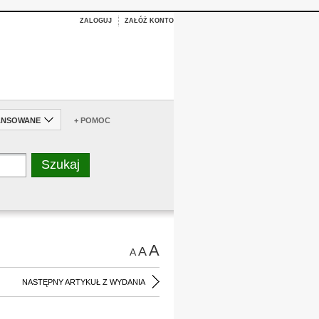
ZALOGUJ
ZAŁÓŻ KONTO
ANSOWANE
+ POMOC
A
A
A
NASTĘPNY ARTYKUŁ Z WYDANIA