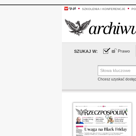
SZKOLENIA I KONFERENCJE
PO
Prawo
SZUKAJ W:
Chcesz uzyskać dostę