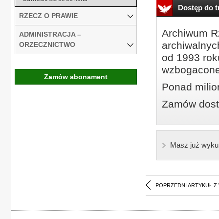
Dostęp do tr
RZECZ O PRAWIE
Archiwum Rz
ADMINISTRACJA –
archiwalnyc
ORZECZNICTWO
od 1993 roku
wzbogacone
Zamów abonament
Ponad milio
Zamów dostę
Masz już wyku
POPRZEDNI ARTYKUŁ Z