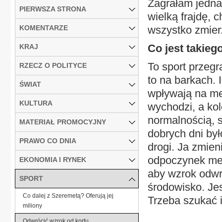
Zagrałam jednak
PIERWSZA STRONA
wielką frajdę, 
KOMENTARZE
wszystko zmier
Co jest takieg
KRAJ
To sport przegr
RZECZ O POLITYCE
to na barkach. 
ŚWIAT
wpływają na me
KULTURA
wychodzi, a ko
normalnością, s
MATERIAŁ PROMOCYJNY
dobrych dni był
PRAWO CO DNIA
drogi. Ja zmie
odpoczynek men
EKONOMIA I RYNEK
aby wzrok odwró
SPORT
środowisko. Je
Co dalej z Szeremetą? Oferują jej
Trzeba szukać in
miliony
Odwrócić wzrok od kortu