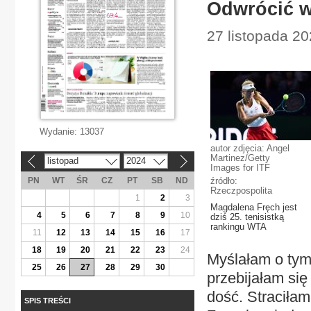
Odwrócić w
27 listopada 20
Wydanie:
13037
autor zdjęcia: Angel
Martinez/Getty
listopad
2024
«
»
Images for ITF
PN
WT
ŚR
CZ
PT
SB
ND
źródło:
Rzeczpospolita
1
2
3
Magdalena Fręch jest
4
5
6
7
8
9
10
dziś 25. tenisistką
rankingu WTA
11
12
13
14
15
16
17
18
19
20
21
22
23
24
Myślałam o tym,
25
26
27
28
29
30
przebijałam się
dość. Straciłam
SPIS TREŚCI