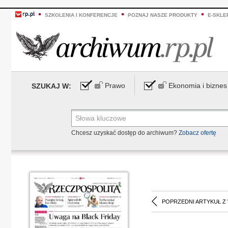
SZKOLENIA I KONFERENCJE
POZNAJ NASZE PRODUKTY
E-SKLE
Prawo
Ekonomia i biznes
SZUKAJ W:
Chcesz uzyskać dostęp do archiwum?
Zobacz ofertę
POPRZEDNI ARTYKUŁ Z