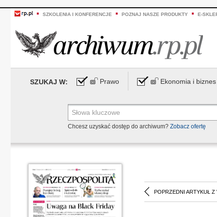
SZKOLENIA I KONFERENCJE
POZNAJ NASZE PRODUKTY
E-SKLE
Prawo
Ekonomia i biznes
SZUKAJ W:
Chcesz uzyskać dostęp do archiwum?
Zobacz ofertę
POPRZEDNI ARTYKUŁ Z