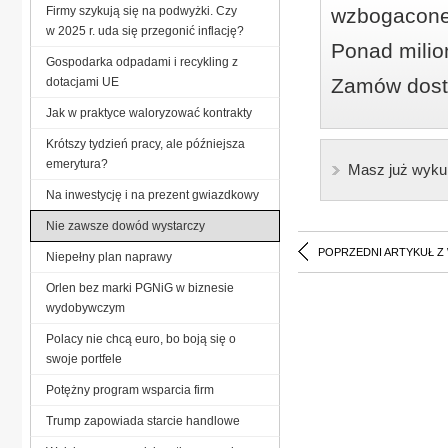
Firmy szykują się na podwyżki. Czy
wzbogacone
w 2025 r. uda się przegonić inflację?
Ponad milio
Gospodarka odpadami i recykling z
Zamów dostę
dotacjami UE
Jak w praktyce waloryzować kontrakty
Krótszy tydzień pracy, ale późniejsza
emerytura?
Masz już wyku
Na inwestycję i na prezent gwiazdkowy
Nie zawsze dowód wystarczy
POPRZEDNI ARTYKUŁ Z
Niepełny plan naprawy
Orlen bez marki PGNiG w biznesie
wydobywczym
Polacy nie chcą euro, bo boją się o
swoje portfele
Potężny program wsparcia firm
Trump zapowiada starcie handlowe