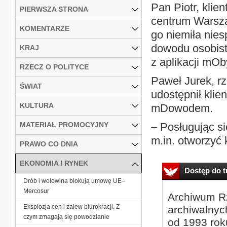
Pan Piotr, kli
PIERWSZA STRONA
centrum Warsza
KOMENTARZE
go niemiła nie
dowodu osobist
KRAJ
z aplikacji mO
RZECZ O POLITYCE
Paweł Jurek, r
ŚWIAT
udostępnił kli
KULTURA
mDowodem.
MATERIAŁ PROMOCYJNY
– Posługując s
m.in. otworzyć 
PRAWO CO DNIA
EKONOMIA I RYNEK
Dostęp do tr
Drób i wołowina blokują umowę UE–
Mercosur
Archiwum Rz
Eksplozja cen i zalew biurokracji. Z
archiwalnyc
czym zmagają się powodzianie
od 1993 roku