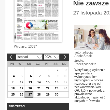
Nie zawsze
27 listopada 20
Wydanie:
13037
autor zdjęcia:
AdobeStock
listopad
2024
«
»
źródło:
PN
WT
ŚR
CZ
PT
SB
ND
Rzeczpospolita
Weryfikację wykonuje
1
2
3
specjalista z
4
5
6
7
8
9
10
wykorzystaniem
kryptografii – proces
11
12
13
14
15
16
17
rozpoczyna się od
zeskanowania kodu
18
19
20
21
22
23
24
QR, który potwierdza
prawdziwość,
25
26
27
28
29
30
aktualność i spójność
danych mDowodu
SPIS TREŚCI