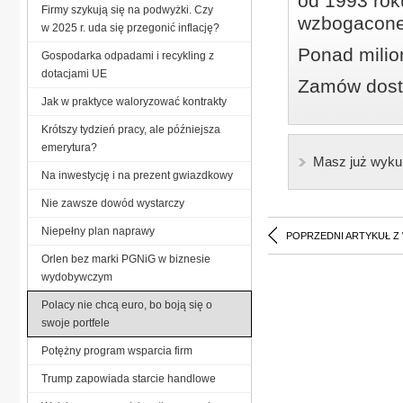
od 1993 roku
Firmy szykują się na podwyżki. Czy
wzbogacone
w 2025 r. uda się przegonić inflację?
Ponad milio
Gospodarka odpadami i recykling z
dotacjami UE
Zamów dostę
Jak w praktyce waloryzować kontrakty
Krótszy tydzień pracy, ale późniejsza
emerytura?
Masz już wyku
Na inwestycję i na prezent gwiazdkowy
Nie zawsze dowód wystarczy
Niepełny plan naprawy
POPRZEDNI ARTYKUŁ Z
Orlen bez marki PGNiG w biznesie
wydobywczym
Polacy nie chcą euro, bo boją się o
swoje portfele
Potężny program wsparcia firm
Trump zapowiada starcie handlowe