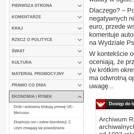
PIERWSZA STRONA
Dlaczego? – Po
KOMENTARZE
negatywnych ni
euro, przede ws
KRAJ
komentuje auto
RZECZ O POLITYCE
na Wydziale Ps
ŚWIAT
W kontekście o
oceniają, że pr
KULTURA
(w krótkim okre
MATERIAŁ PROMOCYJNY
ma odwrotną opi
uwagę...
PRAWO CO DNIA
EKONOMIA I RYNEK
Dostęp do tr
Drób i wołowina blokują umowę UE–
Mercosur
Archiwum Rz
Eksplozja cen i zalew biurokracji. Z
archiwalnyc
czym zmagają się powodzianie