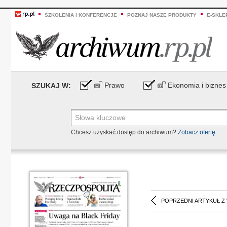
SZKOLENIA I KONFERENCJE
POZNAJ NASZE PRODUKTY
E-SKLE
Prawo
Ekonomia i biznes
SZUKAJ W:
Chcesz uzyskać dostęp do archiwum?
Zobacz ofertę
POPRZEDNI ARTYKUŁ Z