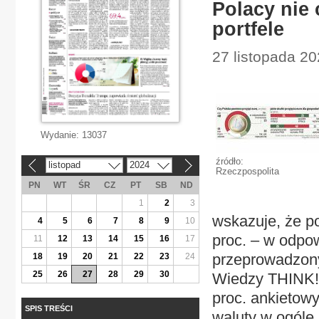
Polacy nie 
portfele
27 listopada 2
Wydanie:
13037
źródło:
listopad
2024
«
»
Rzeczpospolita
PN
WT
ŚR
CZ
PT
SB
ND
1
2
3
wskazuje, że po
4
5
6
7
8
9
10
proc. – w odpo
11
12
13
14
15
16
17
przeprowadzon
18
19
20
21
22
23
24
25
26
27
28
29
30
Wiedzy THINK! 
proc. ankietow
SPIS TREŚCI
waluty w ogóle.