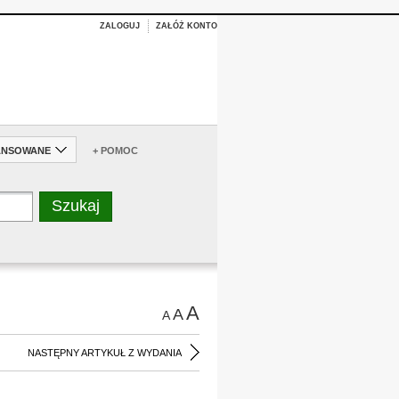
ZALOGUJ
ZAŁÓŻ KONTO
ANSOWANE
+ POMOC
A
A
A
NASTĘPNY ARTYKUŁ Z WYDANIA