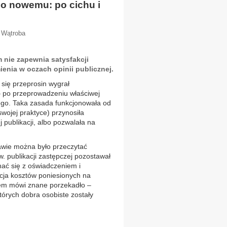
po nowemu: po cichu i
a Wątroba
nie zapewnia satysfakcji
ienia w oczach opinii publicznej.
 się przeprosin wygrał
o – po przeprowadzeniu właściwej
ego. Taka zasada funkcjonowała od
wojej praktyce) przynosiła
publikacji, albo pozwalała na
awie można było przeczytać
. publikacji zastępczej pozostawał
nać się z oświadczeniem i
cja kosztów poniesionych na
wiem mówi znane porzekadło –
órych dobra osobiste zostały