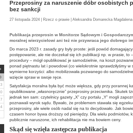
Przeprosiny za naruszenie dóbr osobistych 
bez sankcji
27 listopada 2024 | Rzecz o prawie | Aleksandra Domarecka Magdalen
Publikacja przeprosin w Monitorze Sądowym i Gospodarczym 
moralnej wierzycielowi ani też nie przywraca jego dobrego im
Do marca 2023 r. zasady gry były proste: jeśli powód domagający
postępowanie, ale nie doczekał się ich publikacji np. w prasie, t
procedury – mógł opublikować je samodzielnie, na koszt pozwan
ponad piętnastu lat i powodowi (co wielokrotnie sprawdziłyśmy w s
wymierne korzyści: albo mobilizowała pozwanego do samodzielnej 
wzięcie spraw w swoje ręce.
D
3
Satysfakcja moralna była być może większa, gdy przy porannej k
opublikowane „własnoręcznie” przeprosiny przeciwnika. Skutek tzw
10
jednak ten sam: czytelnicy gazety „X” czy portalu „Y” mogli zapoz
17
poznawali wyrok sądu. Bywało, że problemem stawała się egzeku
24
przeprosiny, ale wiele osób nadal się na to decydowało. Jak bo
czasem honor bywa droższy od pieniędzy. Dla wielu podmiotów, kt
publicznie naruszone, ich rehabilitacja nie ma bowiem ceny.
Skąd się wzięła zastępcza publikacja