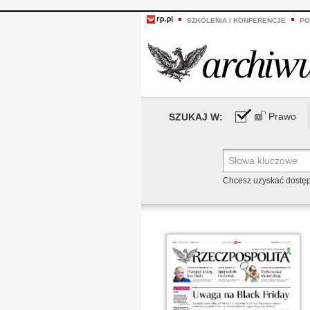
SZKOLENIA I KONFERENCJE
PO
Prawo
SZUKAJ W:
Chcesz uzyskać dostę