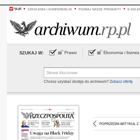
SZKOLENIA I KONFERENCJE
POZNAJ NASZE PRODUKTY
E-SKLE
Prawo
Ekonomia i biznes
SZUKAJ W:
Chcesz uzyskać dostęp do archiwum?
Zobacz ofertę
POPRZEDNI ARTYKUŁ Z