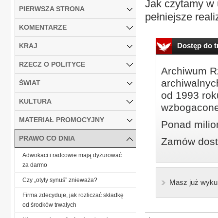
Jak czytamy w 
PIERWSZA STRONA
pełniejsze reali
KOMENTARZE
Dostęp do tr
KRAJ
RZECZ O POLITYCE
Archiwum Rz
archiwalnyc
ŚWIAT
od 1993 roku
KULTURA
wzbogacone
MATERIAŁ PROMOCYJNY
Ponad milio
PRAWO CO DNIA
Zamów dostę
Adwokaci i radcowie mają dyżurować
za darmo
Czy „otyły synuś” znieważa?
Masz już wyku
Firma zdecyduje, jak rozliczać składkę
od środków trwałych