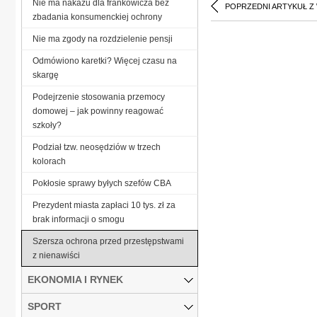
Nie ma nakazu dla frankowicza bez
POPRZEDNI ARTYKUŁ Z
zbadania konsumenckiej ochrony
Nie ma zgody na rozdzielenie pensji
Odmówiono karetki? Więcej czasu na
skargę
Podejrzenie stosowania przemocy
domowej – jak powinny reagować
szkoły?
Podział tzw. neosędziów w trzech
kolorach
Pokłosie sprawy byłych szefów CBA
Prezydent miasta zapłaci 10 tys. zł za
brak informacji o smogu
Szersza ochrona przed przestępstwami
z nienawiści
EKONOMIA I RYNEK
SPORT