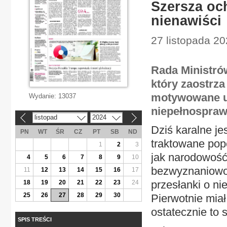
Szersza oc
nienawiści
27 listopada 20
Rada Ministrów
który zaostrz
motywowane up
Wydanie:
13037
niepełnosprawn
listopad
2024
«
»
Dziś karalne je
PN
WT
ŚR
CZ
PT
SB
ND
traktowane pope
1
2
3
jak narodowość
4
5
6
7
8
9
10
bezwyznaniowoś
11
12
13
14
15
16
17
przesłanki o ni
18
19
20
21
22
23
24
25
26
27
28
29
30
Pierwotnie miał
ostatecznie to 
SPIS TREŚCI