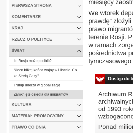
miesięcy zaostr
PIERWSZA STRONA
We wtorek depu
KOMENTARZE
prawdę” złożyli
prawo migrantó
KRAJ
terenie Rosji. 
RZECZ O POLITYCE
w ramach zorga
ŚWIAT
pośrednictwa pr
tymczasowego po
Ile Rosja może podbić?
Nieco bliżej końca wojny w Libanie. Co
ze Strefą Gazy?
Dostęp do tr
Trump uderza w globalizację
Archiwum Rz
Zamknięte osiedla dla imigrantów
archiwalnyc
KULTURA
od 1993 roku
wzbogacone
MATERIAŁ PROMOCYJNY
Ponad milio
PRAWO CO DNIA