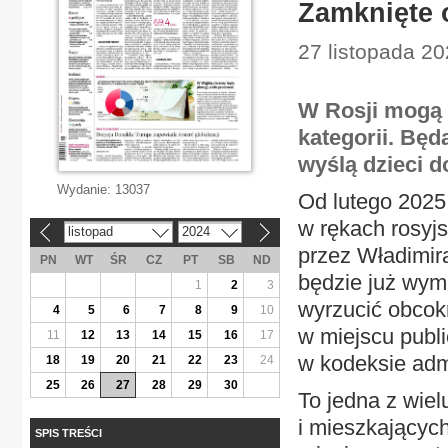
Zamknięte 
27 listopada 20
W Rosji mogą 
kategorii. Będ
wyślą dzieci d
Wydanie:
13037
Od lutego 2025 
w rękach rosyjs
listopad
2024
«
»
przez Władimir
PN
WT
ŚR
CZ
PT
SB
ND
będzie już wym
1
2
3
wyrzucić obcok
4
5
6
7
8
9
10
w miejscu publ
11
12
13
14
15
16
17
w kodeksie adm
18
19
20
21
22
23
24
25
26
27
28
29
30
To jedna z wiel
i mieszkającyc
SPIS TREŚCI