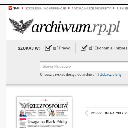
SZKOLENIA I KONFERENCJE
POZNAJ NASZE PRODUKTY
E-SKLE
Prawo
Ekonomia i biznes
SZUKAJ W:
Chcesz uzyskać dostęp do archiwum?
Zobacz ofertę
POPRZEDNI ARTYKUŁ Z