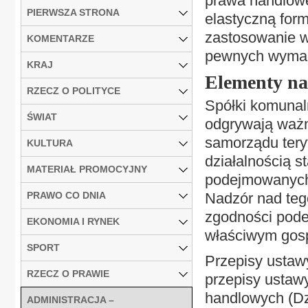
prawa handlowe
PIERWSZA STRONA
elastyczną form
zastosowanie w 
KOMENTARZE
pewnych wymaga
KRAJ
Elementy n
RZECZ O POLITYCE
Spółki komunal
ŚWIAT
odgrywają ważn
samorządu tery
KULTURA
działalnością 
MATERIAŁ PROMOCYJNY
podejmowanych 
PRAWO CO DNIA
Nadzór nad teg
zgodności pode
EKONOMIA I RYNEK
właściwym gos
SPORT
Przepisy ustaw
RZECZ O PRAWIE
przepisy ustawy
handlowych (Dz
ADMINISTRACJA –