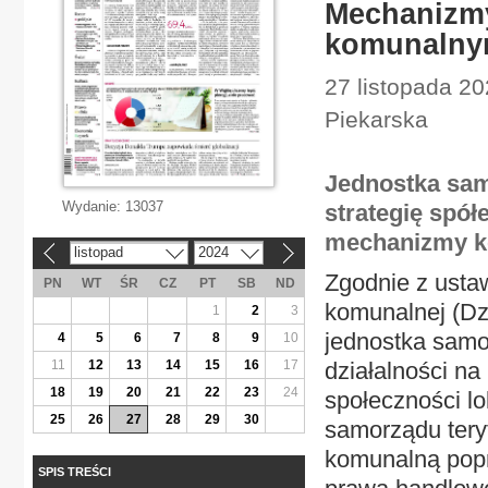
Mechanizmy
komunalny
27 listopada 20
Piekarska
Jednostka sam
Wydanie:
13037
strategię spół
mechanizmy ko
listopad
2024
«
»
Zgodnie z usta
PN
WT
ŚR
CZ
PT
SB
ND
komunalnej (DzU
1
2
3
jednostka samo
4
5
6
7
8
9
10
11
12
13
14
15
16
17
działalności na
18
19
20
21
22
23
24
społeczności lo
25
26
27
28
29
30
samorządu tery
komunalną popr
SPIS TREŚCI