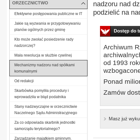
nadzoru nad dz
ORZECZNICTWO
podzielić na nad
Efektywne postępowania publiczne w IT
Jakie są wyzwania w przygotowywaniu
planów ogólnych przez gminę
Dostęp do tr
Kto może zwołać posiedzenie rady
nadzorczej?
Archiwum Rz
archiwalnyc
Mała rewolucja w służbie cywilnej
od 1993 roku
Mechanizmy nadzoru nad spółkami
wzbogacone
komunalnymi
Ponad milio
Od redakcji
Skarbówka pomyliła procedury i
Zamów dostę
wprowadziła w błąd podatnika
Stany nadzwyczajne w orzecznictwie
Naczelnego Sądu Administracyjnego
Masz już wyku
Za co odpowiada skarbnik jednostki
samorządu terytorialnego?
Zarządzanie majątkiem gminnym.