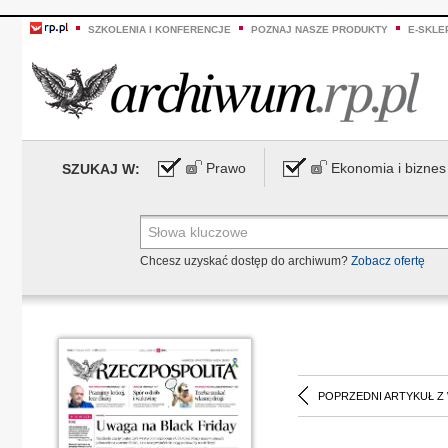
SZKOLENIA I KONFERENCJE
POZNAJ NASZE PRODUKTY
E-SKLE
Prawo
Ekonomia i biznes
SZUKAJ W:
Chcesz uzyskać dostęp do archiwum?
Zobacz ofertę
POPRZEDNI ARTYKUŁ Z