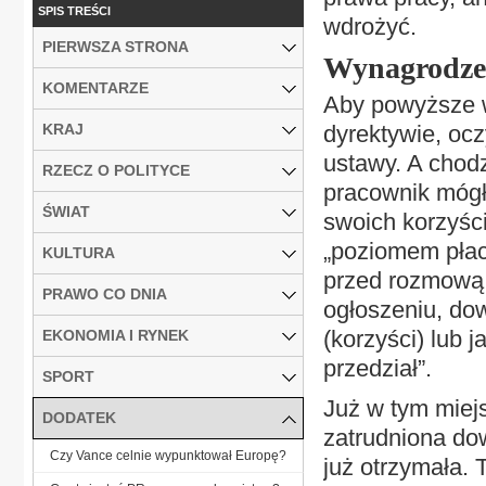
SPIS TREŚCI
wdrożyć.
PIERWSZA STRONA
Wynagrodzen
KOMENTARZE
Aby powyższe w
KRAJ
dyrektywie, ocz
ustawy. A chodz
RZECZ O POLITYCE
pracownik mógł
ŚWIAT
swoich korzyści
„poziomem płac
KULTURA
przed rozmową k
PRAWO CO DNIA
ogłoszeniu, do
(korzyści) lub j
EKONOMIA I RYNEK
przedział”.
SPORT
Już w tym miej
DODATEK
zatrudniona dow
Czy Vance celnie wypunktował Europę?
już otrzymała. 