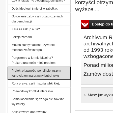
Czy ty jesteś PR-owcem sądownictwa?
korzyści otrzy
wyższe....
Dość ideologii śmierci w zabytkach
Gotowanie żaby, czyli o zagrożeniach
dla demokracji
Dostęp do tr
Kara za zakup auta?
Archiwum Rz
Lekcja zbrodni
archiwalnyc
Można zatrzymać nadużywanie
od 1993 roku
mechanizmów Interpolu
wzbogacone
Poręczenie w formie bitcoina?
Prokuratura może mieć problem
Ponad milio
Projekt o jawności pensji pierwszym
Zamów dostę
kandydatem na prawny bubel roku
Rola prawa, czyli historia tubki kleju
Rozwodowy konflikt interesów
Masz już wyku
Samo losowanie sędziego nie zawsze
wystarczy
Seks zawsze dobrowolny