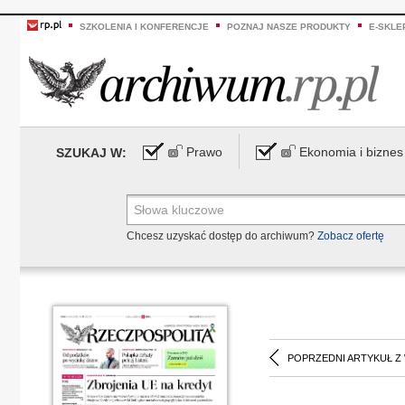
SZKOLENIA I KONFERENCJE
POZNAJ NASZE PRODUKTY
E-SKLE
Prawo
Ekonomia i biznes
SZUKAJ W:
Chcesz uzyskać dostęp do archiwum?
Zobacz ofertę
POPRZEDNI ARTYKUŁ Z