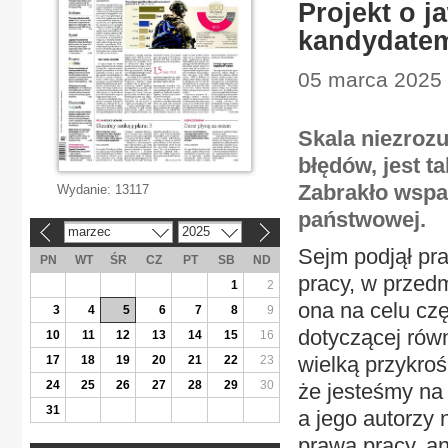
Projekt o 
kandydatem
05 marca 2025 
Skala niezroz
błędów, jest t
Zabrakło wspa
Wydanie:
13117
państwowej.
marzec
2025
«
»
Sejm podjął pr
PN
WT
ŚR
CZ
PT
SB
ND
pracy, w przed
1
2
ona na celu cz
3
4
5
6
7
8
9
dotyczącej równo
10
11
12
13
14
15
16
wielką przykroś
17
18
19
20
21
22
23
24
25
26
27
28
29
30
że jesteśmy na
31
a jego autorzy 
prawa pracy, an