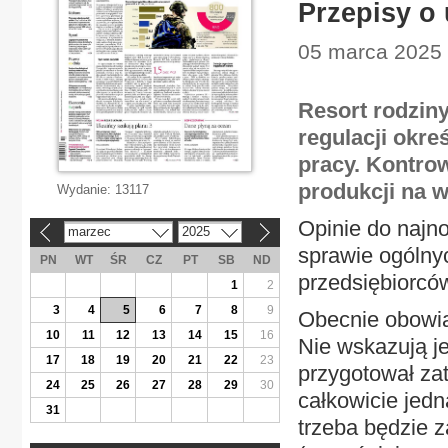
Przepisy o
05 marca 2025 |
Resort rodzin
regulacji okr
pracy. Kontrow
produkcji na w
Wydanie:
13117
Opinie do najn
marzec
2025
«
»
sprawie ogólny
PN
WT
ŚR
CZ
PT
SB
ND
przedsiębiorcó
1
2
3
4
5
6
7
8
9
Obecnie obowią
10
11
12
13
14
15
16
Nie wskazują je
17
18
19
20
21
22
23
przygotował za
24
25
26
27
28
29
30
całkowicie jed
31
trzeba będzie 