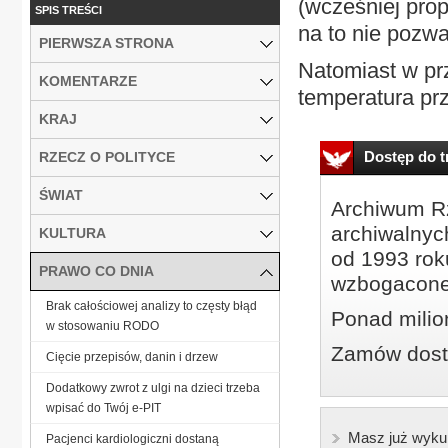
(wcześniej pro
SPIS TREŚCI
na to nie pozwa
PIERWSZA STRONA
Natomiast w pr
KOMENTARZE
temperatura prz
KRAJ
Dostęp do tr
RZECZ O POLITYCE
ŚWIAT
Archiwum Rz
archiwalnyc
KULTURA
od 1993 roku
PRAWO CO DNIA
wzbogacone
Brak całościowej analizy to częsty błąd
Ponad milio
w stosowaniu RODO
Zamów dostę
Cięcie przepisów, danin i drzew
Dodatkowy zwrot z ulgi na dzieci trzeba
wpisać do Twój e-PIT
Masz już wyku
Pacjenci kardiologiczni dostaną