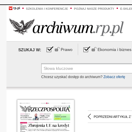
SZKOLENIA I KONFERENCJE
POZNAJ NASZE PRODUKTY
E-SKLE
Prawo
Ekonomia i biznes
SZUKAJ W:
Chcesz uzyskać dostęp do archiwum?
Zobacz ofertę
POPRZEDNI ARTYKUŁ Z