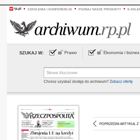
SZKOLENIA I KONFERENCJE
POZNAJ NASZE PRODUKTY
E-SKLE
Prawo
Ekonomia i biznes
SZUKAJ W:
Chcesz uzyskać dostęp do archiwum?
Zobacz ofertę
POPRZEDNI ARTYKUŁ Z