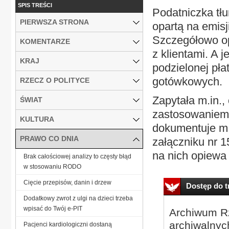
SPIS TREŚCI
Podatniczka tłu
PIERWSZA STRONA
opartą na emisj
Szczegółowo opi
KOMENTARZE
z klientami. A 
KRAJ
podzielonej pła
gotówkowych.
RZECZ O POLITYCE
Zapytała m.in.,
ŚWIAT
zastosowaniem 
KULTURA
dokumentuje m.
PRAWO CO DNIA
załączniku nr 
na nich opiewa 
Brak całościowej analizy to częsty błąd
w stosowaniu RODO
Cięcie przepisów, danin i drzew
Dostęp do tr
Dodatkowy zwrot z ulgi na dzieci trzeba
wpisać do Twój e-PIT
Archiwum Rz
archiwalnyc
Pacjenci kardiologiczni dostaną