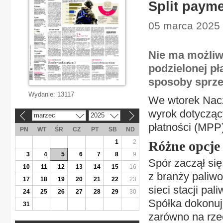
Split payme
05 marca 2025 |
Nie ma możliw
podzielonej pł
sposoby sprze
Wydanie:
13117
We wtorek Nacz
wyrok dotyczący
marzec
2025
«
»
płatności (MPP)
PN
WT
ŚR
CZ
PT
SB
ND
1
2
Różne opcje
3
4
5
6
7
8
9
Spór zaczął się
10
11
12
13
14
15
16
z branży paliwo
17
18
19
20
21
22
23
sieci stacji pa
24
25
26
27
28
29
30
Spółka dokonuj
31
zarówno na rze