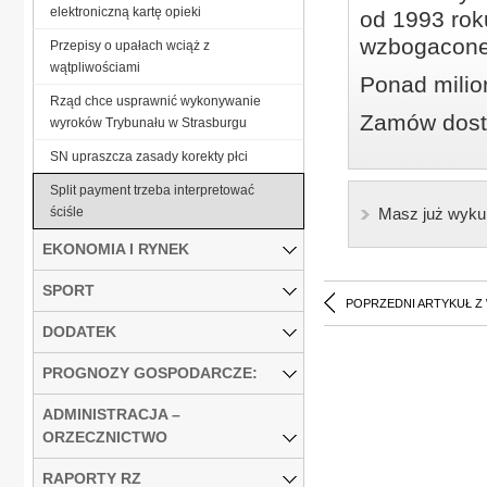
elektroniczną kartę opieki
od 1993 roku
wzbogacone
Przepisy o upałach wciąż z
wątpliwościami
Ponad milio
Rząd chce usprawnić wykonywanie
Zamów dostę
wyroków Trybunału w Strasburgu
SN upraszcza zasady korekty płci
Split payment trzeba interpretować
ściśle
Masz już wyku
EKONOMIA I RYNEK
SPORT
POPRZEDNI ARTYKUŁ Z
DODATEK
PROGNOZY GOSPODARCZE:
ADMINISTRACJA –
ORZECZNICTWO
RAPORTY RZ