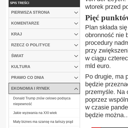
SPIS TREŚCI
wtorek przed p
PIERWSZA STRONA
Pięć punktó
KOMENTARZE
Plan składa się
obronność nie 
KRAJ
procedury nadm
RZECZ O POLITYCE
przy zwiększen
ŚWIAT
w ciągu cztere
mld euro.
KULTURA
Po drugie, ma 
PRAWO CO DNIA
będzie przezna
EKONOMIA I RYNEK
przemyśle. Na 
poprzez wspólne
Donald Trump znów celowo podsyca
niepewność
w czasie pande
Jakie wyzwania na XXI wiek
będzie można..
Mały biznes ma szansę na tańszy prąd