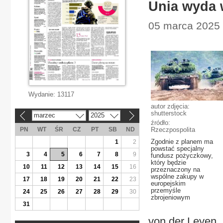
Unia wyda 
05 marca 2025 |
Wydanie:
13117
autor zdjęcia:
shutterstock
marzec
2025
«
»
źródło:
PN
WT
ŚR
CZ
PT
SB
ND
Rzeczpospolita
Zgodnie z planem ma
1
2
powstać specjalny
3
4
5
6
7
8
9
fundusz pożyczkowy,
który będzie
10
11
12
13
14
15
16
przeznaczony na
wspólne zakupy w
17
18
19
20
21
22
23
europejskim
przemyśle
24
25
26
27
28
29
30
zbrojeniowym
31
von der Leyen.