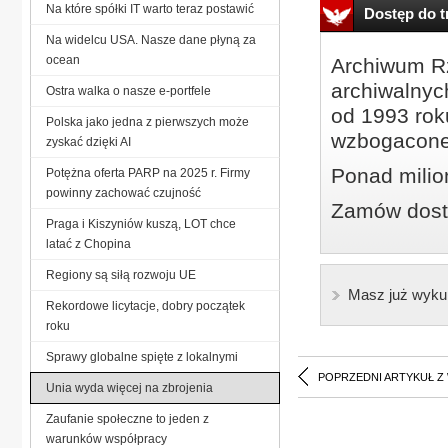
Na które spółki IT warto teraz postawić
Dostęp do tr
Na widelcu USA. Nasze dane płyną za
ocean
Archiwum Rz
archiwalnyc
Ostra walka o nasze e-portfele
od 1993 roku
Polska jako jedna z pierwszych może
wzbogacone
zyskać dzięki AI
Ponad milio
Potężna oferta PARP na 2025 r. Firmy
powinny zachować czujność
Zamów dostę
Praga i Kiszyniów kuszą, LOT chce
latać z Chopina
Regiony są siłą rozwoju UE
Masz już wyku
Rekordowe licytacje, dobry początek
roku
Sprawy globalne spięte z lokalnymi
POPRZEDNI ARTYKUŁ Z
Unia wyda więcej na zbrojenia
Zaufanie społeczne to jeden z
warunków współpracy