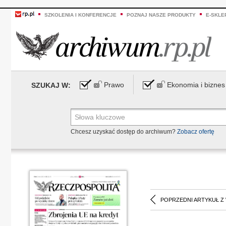
SZKOLENIA I KONFERENCJE
POZNAJ NASZE PRODUKTY
E-SKLE
Prawo
Ekonomia i biznes
SZUKAJ W:
Chcesz uzyskać dostęp do archiwum?
Zobacz ofertę
POPRZEDNI ARTYKUŁ Z