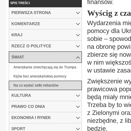
finansów.
SPIS TREŚCI
Wyścig z cz
PIERWSZA STRONA
Wydarzenia mi
KOMENTARZE
pomocy dla Ukr
KRAJ
sobie – spowod
na obronę powi
RZECZ O POLITYCE
zbierze się now
ŚWIAT
w nim większoś
Amerykanie zniechęcają się do Trumpa
w ustawie zasa
Kijów bez amerykańskiej pomocy
Zwiększenie wy
Na co wydać setki miliardów
prawicowa popu
KULTURA
będą miały mni
Trzeba by to w
PRAWO CO DNIA
z Zielonymi ora
EKONOMIA I RYNEK
niezbędne, z li
będzie.
SPORT