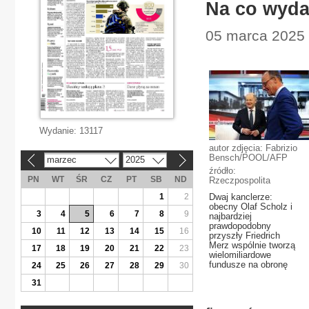
Na co wyda
05 marca 2025 |
Wydanie:
13117
autor zdjęcia: Fabrizio
Bensch/POOL/AFP
marzec
2025
«
»
źródło:
PN
WT
ŚR
CZ
PT
SB
ND
Rzeczpospolita
1
2
Dwaj kanclerze:
obecny Olaf Scholz i
3
4
5
6
7
8
9
najbardziej
prawdopodobny
10
11
12
13
14
15
16
przyszły Friedrich
Merz wspólnie tworzą
17
18
19
20
21
22
23
wielomiliardowe
fundusze na obronę
24
25
26
27
28
29
30
31