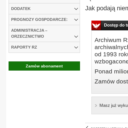
Jak podają nie
DODATEK
PROGNOZY GOSPODARCZE:
Dostęp do tr
ADMINISTRACJA –
ORZECZNICTWO
Archiwum Rz
archiwalnyc
RAPORTY RZ
od 1993 roku
wzbogacone
Zamów abonament
Ponad milio
Zamów dostę
Masz już wyku