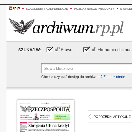
SZKOLENIA I KONFERENCJE
POZNAJ NASZE PRODUKTY
E-SKLE
Prawo
Ekonomia i biznes
SZUKAJ W:
Chcesz uzyskać dostęp do archiwum?
Zobacz ofertę
POPRZEDNI ARTYKUŁ Z