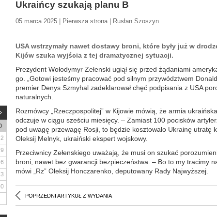
Ukraińcy szukają planu B
05 marca 2025 | Pierwsza strona | Rusłan Szoszyn
USA wstrzymały nawet dostawy broni, które były już w drodze
Kijów szuka wyjścia z tej dramatycznej sytuacji.
Prezydent Wołodymyr Zełenski ugiął się przed żądaniami ameryka
go. „Gotowi jesteśmy pracować pod silnym przywództwem Donalda
premier Denys Szmyhal zadeklarował chęć podpisania z USA poro
naturalnych.
Rozmówcy „Rzeczpospolitej” w Kijowie mówią, że armia ukraińsk
odczuje w ciągu sześciu miesięcy. – Zamiast 100 pocisków artyle
D
pod uwagę przewagę Rosji, to będzie kosztowało Ukrainę utratę 
2
Ołeksij Melnyk, ukraiński ekspert wojskowy.
9
Przeciwnicy Zełenskiego uważają, że musi on szukać porozumien
broni, nawet bez gwarancji bezpieczeństwa. – Bo to my tracimy nas
16
mówi „Rz” Ołeksij Honczarenko, deputowany Rady Najwyższej.
23
30
POPRZEDNI ARTYKUŁ Z WYDANIA