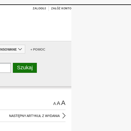
ZALOGUJ
ZAŁÓŻ KONTO
ANSOWANE
+ POMOC
A
A
A
NASTĘPNY ARTYKUŁ Z WYDANIA