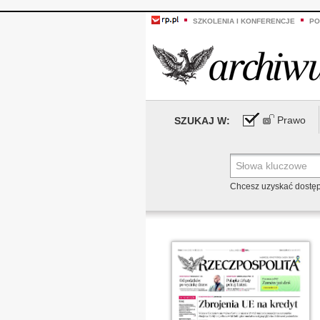
SZKOLENIA I KONFERENCJE
PO
Prawo
SZUKAJ W:
Chcesz uzyskać dostę