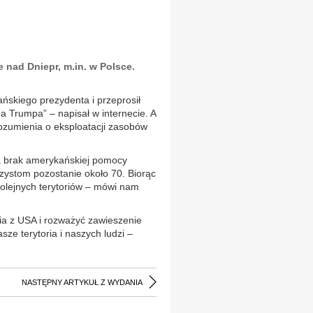
 nad Dniepr, m.in. w Polsce.
ńskiego prezydenta i przeprosił
 Trumpa” – napisał w internecie. A
zumienia o eksploatacji zasobów
a brak amerykańskiej pomocy
rzystom pozostanie około 70. Biorąc
kolejnych terytoriów – mówi nam
ia z USA i rozważyć zawieszenie
ze terytoria i naszych ludzi –
NASTĘPNY ARTYKUŁ Z WYDANIA