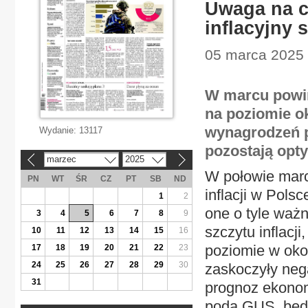
Uwaga na c
inflacyjny 
05 marca 2025 |
W marcu powin
na poziomie ok
wynagrodzeń 
Wydanie:
13117
pozostają opt
marzec
2025
«
»
W połowie mar
PN
WT
ŚR
CZ
PT
SB
ND
inflacji w Pols
1
2
one o tyle waż
3
4
5
6
7
8
9
szczytu inflacj
10
11
12
13
14
15
16
poziomie w oko
17
18
19
20
21
22
23
24
25
26
27
28
29
30
zaskoczyły neg
31
prognoz ekonom
poda GUS, będ