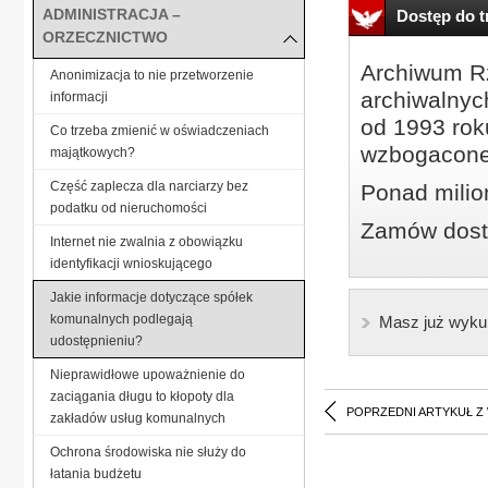
ADMINISTRACJA –
Dostęp do tr
ORZECZNICTWO
Archiwum Rz
Anonimizacja to nie przetworzenie
archiwalnyc
informacji
od 1993 roku
Co trzeba zmienić w oświadczeniach
wzbogacone
majątkowych?
Część zaplecza dla narciarzy bez
Ponad milio
podatku od nieruchomości
Zamów dostę
Internet nie zwalnia z obowiązku
identyfikacji wnioskującego
Jakie informacje dotyczące spółek
komunalnych podlegają
Masz już wyku
udostępnieniu?
Nieprawidłowe upoważnienie do
zaciągania długu to kłopoty dla
POPRZEDNI ARTYKUŁ Z
zakładów usług komunalnych
Ochrona środowiska nie służy do
łatania budżetu