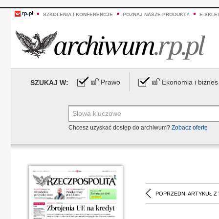
SZKOLENIA I KONFERENCJE
POZNAJ NASZE PRODUKTY
E-SKLE
Prawo
Ekonomia i biznes
SZUKAJ W:
Chcesz uzyskać dostęp do archiwum?
Zobacz ofertę
POPRZEDNI ARTYKUŁ Z