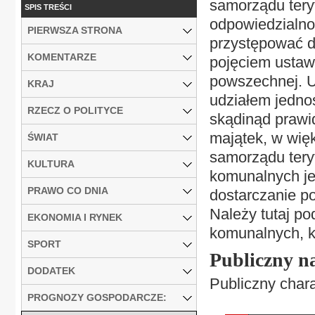
samorządu tery
SPIS TREŚCI
odpowiedzialnoś
PIERWSZA STRONA
przystępować do
KOMENTARZE
pojęciem ustaw
powszechnej. U
KRAJ
udziałem jednos
RZECZ O POLITYCE
skądinąd prawi
majątek, w więk
ŚWIAT
samorządu tery
KULTURA
komunalnych jes
PRAWO CO DNIA
dostarczanie p
Należy tutaj pod
EKONOMIA I RYNEK
komunalnych, k
SPORT
Publiczny n
DODATEK
Publiczny chara
PROGNOZY GOSPODARCZE: