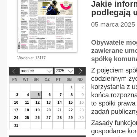
Jakie info
podlegają 
05 marca 2025 |
Obywatele mog
zawierane umo
spółkę komuna
Wydanie:
13117
Z pojęciem spó
marzec
2025
«
»
codziennym życ
PN
WT
ŚR
CZ
PT
SB
ND
korzystania z u
1
2
końca rozpozna
3
4
5
6
7
8
9
to spółki prawa
10
11
12
13
14
15
16
zadań publiczn
17
18
19
20
21
22
23
24
25
26
27
28
29
30
Zasady funkcjo
31
gospodarce komu