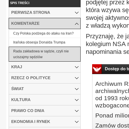
podjętej przez
SPIS TREŚCI
która wzywa sę
PIERWSZA STRONA
swojej aktywnoś
KOMENTARZE
z władzą wyko
Czy Polska podżega do ataku na Iran?
Przyznaję, że j
Irańska obsesja Donalda Trumpa
kolegium NSA n
napominania set
Rada zakładowa w sądzie, czyli nie
uciszajmy sędziów
KRAJ
Dostęp do tr
RZECZ O POLITYCE
Archiwum Rz
ŚWIAT
archiwalnyc
od 1993 roku
KULTURA
wzbogacone
PRAWO CO DNIA
Ponad milio
EKONOMIA I RYNEK
Zamów dostę