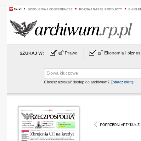
SZKOLENIA I KONFERENCJE
POZNAJ NASZE PRODUKTY
E-SKLE
Prawo
Ekonomia i biznes
SZUKAJ W:
Chcesz uzyskać dostęp do archiwum?
Zobacz ofertę
POPRZEDNI ARTYKUŁ Z