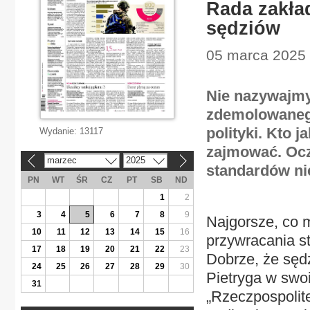
Rada zakład
sędziów
05 marca 2025
Nie nazywajmy
zdemolowaneg
polityki. Kto 
Wydanie:
13117
zajmować. Ocz
marzec
2025
«
»
standardów nie
PN
WT
ŚR
CZ
PT
SB
ND
1
2
3
4
5
6
7
8
9
Najgorsze, co m
10
11
12
13
14
15
16
przywracania s
17
18
19
20
21
22
23
Dobrze, że sęd
24
25
26
27
28
29
30
Pietryga w sw
31
„Rzeczpospolit