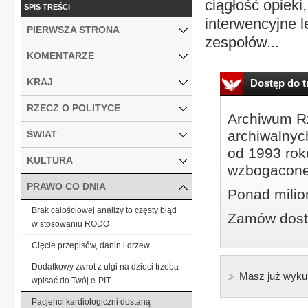
ciągłość opiek
SPIS TREŚCI
interwencyjne l
PIERWSZA STRONA
zespołów...
KOMENTARZE
KRAJ
Dostęp do tr
RZECZ O POLITYCE
Archiwum Rz
archiwalnyc
ŚWIAT
od 1993 roku
KULTURA
wzbogacone
PRAWO CO DNIA
Ponad milio
Brak całościowej analizy to częsty błąd
Zamów dostę
w stosowaniu RODO
Cięcie przepisów, danin i drzew
Dodatkowy zwrot z ulgi na dzieci trzeba
Masz już wyku
wpisać do Twój e-PIT
Pacjenci kardiologiczni dostaną