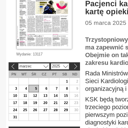
Pacjenci ka
kartę opiek
05 marca 2025 
Trzystopniowy
ma zapewnić s
Obejmie on ta
Wydanie:
13117
zakresu kardio
marzec
2025
«
»
Rada Ministrów 
PN
WT
ŚR
CZ
PT
SB
ND
Sieci Kardiolog
1
2
organizacyjną 
3
4
5
6
7
8
9
10
11
12
13
14
15
16
KSK będą tworz
17
18
19
20
21
22
23
trzeciego pozio
24
25
26
27
28
29
30
pierwszym pozi
31
diagnostyki kar