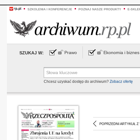
SZKOLENIA I KONFERENCJE
POZNAJ NASZE PRODUKTY
E-SKLE
Prawo
Ekonomia i biznes
SZUKAJ W:
Chcesz uzyskać dostęp do archiwum?
Zobacz ofertę
POPRZEDNI ARTYKUŁ Z