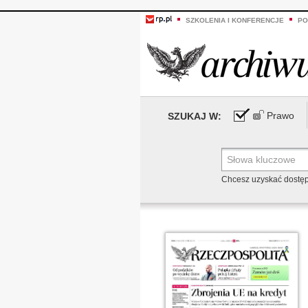
SZKOLENIA I KONFERENCJE
PO
Prawo
SZUKAJ W:
Chcesz uzyskać dostę