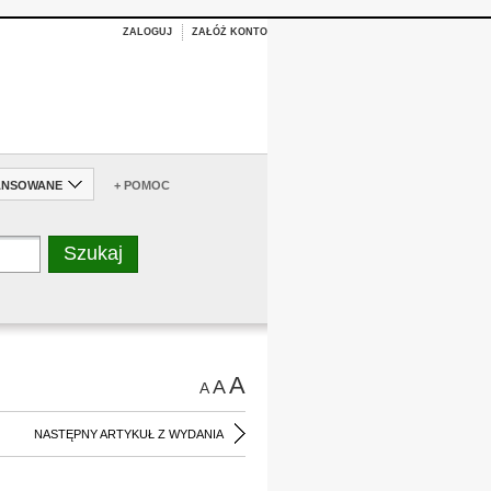
ZALOGUJ
ZAŁÓŻ KONTO
ANSOWANE
+ POMOC
A
A
A
NASTĘPNY ARTYKUŁ Z WYDANIA