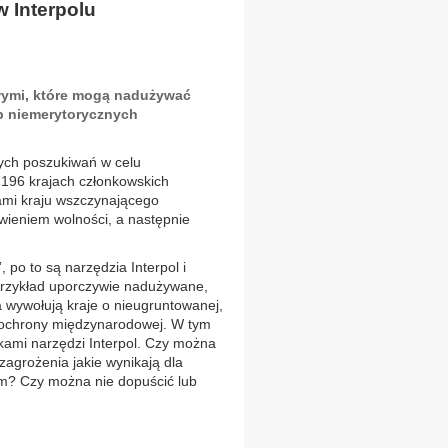
 Interpolu
owymi, które mogą nadużywać
 niemerytorycznych
wych poszukiwań w celu
 196 krajach członkowskich
cami kraju wszczynającego
ieniem wolności, a następnie
po to są narzędzia Interpol i
przykład uporczywie nadużywane,
a wywołują kraje o nieugruntowanej,
a ochrony międzynarodowej. W tym
kami narzędzi Interpol. Czy można
agrożenia jakie wynikają dla
m? Czy można nie dopuścić lub