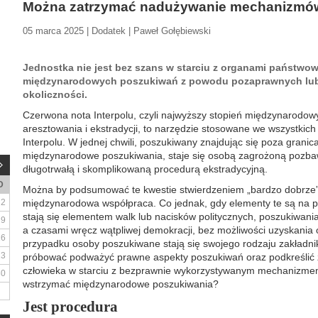
Można zatrzymać nadużywanie mechanizmów
05 marca 2025 | Dodatek | Paweł Gołębiewski
Jednostka nie jest bez szans w starciu z organami państw
międzynarodowych poszukiwań z powodu pozaprawnych lub
okoliczności.
Czerwona nota Interpolu, czyli najwyższy stopień międzynarodo
aresztowania i ekstradycji, to narzędzie stosowane we wszystkich
Interpolu. W jednej chwili, poszukiwany znajdując się poza grani
międzynarodowe poszukiwania, staje się osobą zagrożoną pozbaw
długotrwałą i skomplikowaną procedurą ekstradycyjną.
D
Można by podsumować te kwestie stwierdzeniem „bardzo dobrze”, 
2
międzynarodowa współpraca. Co jednak, gdy elementy te są na 
stają się elementem walk lub nacisków politycznych, poszukiwani
9
a czasami wręcz wątpliwej demokracji, bez możliwości uzyskani
16
przypadku osoby poszukiwane stają się swojego rodzaju zakładni
23
próbować podważyć prawne aspekty poszukiwań oraz podkreślić z
człowieka w starciu z bezprawnie wykorzystywanym mechanizme
30
wstrzymać międzynarodowe poszukiwania?
Jest procedura