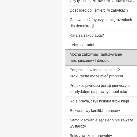
Czy ty jesteś PR-owcem sądownictwa?
Dość ideologii śmierci w zabytkach
Gotowanie żaby, czyli o zagrożeniach
dla demokracji
Kara za zakup auta?
Lekcja zbrodni
Można zatrzymać nadużywanie
mechanizmów Interpolu
Poręczenie w formie bitcoina?
Prokuratura może mieć problem
Projekt o jawności pensji pierwszym
kandydatem na prawny bubel roku
Rola prawa, czyli historia tubki kleju
Rozwodowy konflikt interesów
Samo losowanie sędziego nie zawsze
wystarczy
Seks zawsze dobrowolny