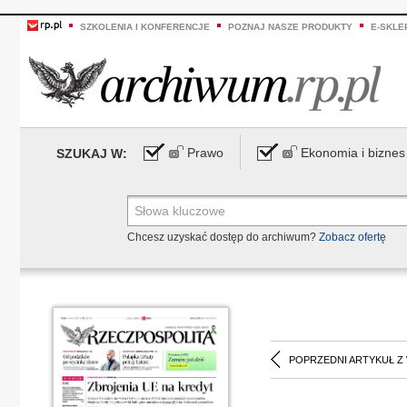
SZKOLENIA I KONFERENCJE
POZNAJ NASZE PRODUKTY
E-SKLE
Prawo
Ekonomia i biznes
SZUKAJ W:
Chcesz uzyskać dostęp do archiwum?
Zobacz ofertę
POPRZEDNI ARTYKUŁ Z