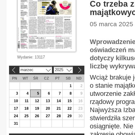
Co trzeba 
majątkowy
05 marca 2025 |
Wprowadzenie e
oświadczeń ma
dotyczy kilkus
Wydanie:
13117
liczbę wykryw
marzec
2025
«
»
Wciąż brakuje j
PN
WT
ŚR
CZ
PT
SB
ND
o stanie mająt
1
2
utworzenie zak
3
4
5
6
7
8
9
rządowy progra
10
11
12
13
14
15
16
Najwyższa Izba 
17
18
19
20
21
22
23
24
25
26
27
28
29
30
stwierdziła sze
31
osiągnięte. Nie
zakresie obowi