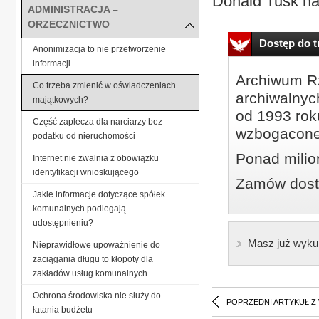
Donald Tusk na.
ADMINISTRACJA –
ORZECZNICTWO
Dostęp do tr
Anonimizacja to nie przetworzenie
informacji
Archiwum Rz
Co trzeba zmienić w oświadczeniach
archiwalnyc
majątkowych?
od 1993 roku
Część zaplecza dla narciarzy bez
wzbogacone
podatku od nieruchomości
Ponad milio
Internet nie zwalnia z obowiązku
identyfikacji wnioskującego
Zamów dostę
Jakie informacje dotyczące spółek
komunalnych podlegają
udostępnieniu?
Masz już wyku
Nieprawidłowe upoważnienie do
zaciągania długu to kłopoty dla
zakładów usług komunalnych
Ochrona środowiska nie służy do
POPRZEDNI ARTYKUŁ Z
łatania budżetu