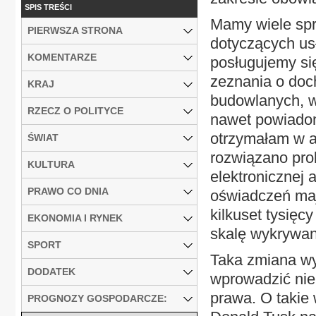
SPIS TREŚCI
Mamy wiele spr
PIERWSZA STRONA
dotyczących us
KOMENTARZE
posługujemy si
zeznania o doc
KRAJ
budowlanych, w
RZECZ O POLITYCE
nawet powiadom
otrzymałam w a
ŚWIAT
rozwiązano pr
KULTURA
elektronicznej 
PRAWO CO DNIA
oświadczeń maj
kilkuset tysięc
EKONOMIA I RYNEK
skalę wykrywan
SPORT
Taka zmiana w
DODATEK
wprowadzić nie
prawa. O takie
PROGNOZY GOSPODARCZE: