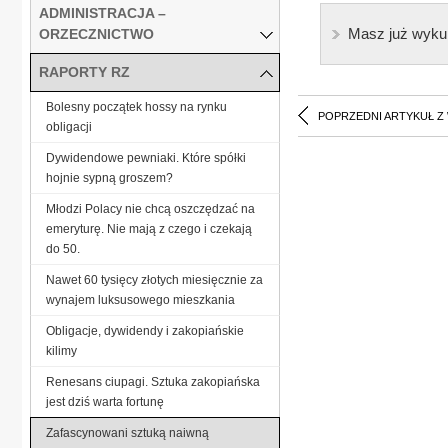
ADMINISTRACJA –
Masz już wyku
ORZECZNICTWO
RAPORTY RZ
Bolesny początek hossy na rynku
POPRZEDNI ARTYKUŁ Z
obligacji
Dywidendowe pewniaki. Które spółki
hojnie sypną groszem?
Młodzi Polacy nie chcą oszczędzać na
emeryturę. Nie mają z czego i czekają
do 50.
Nawet 60 tysięcy złotych miesięcznie za
wynajem luksusowego mieszkania
Obligacje, dywidendy i zakopiańskie
kilimy
Renesans ciupagi. Sztuka zakopiańska
jest dziś warta fortunę
Zafascynowani sztuką naiwną