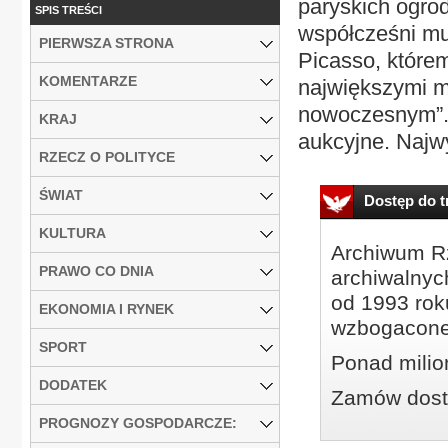
paryskich ogro
SPIS TREŚCI
współcześni mu 
PIERWSZA STRONA
Picasso, które
KOMENTARZE
największymi ma
nowoczesnym”. 
KRAJ
aukcyjne. Najw
RZECZ O POLITYCE
ŚWIAT
Dostęp do tr
KULTURA
Archiwum Rz
PRAWO CO DNIA
archiwalnyc
od 1993 roku
EKONOMIA I RYNEK
wzbogacone
SPORT
Ponad milio
DODATEK
Zamów dostę
PROGNOZY GOSPODARCZE: