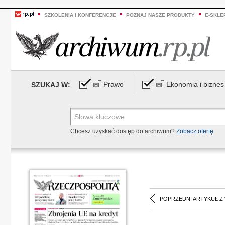
SZKOLENIA I KONFERENCJE
POZNAJ NASZE PRODUKTY
E-SKLE
Prawo
Ekonomia i biznes
SZUKAJ W:
Chcesz uzyskać dostęp do archiwum?
Zobacz ofertę
POPRZEDNI ARTYKUŁ Z