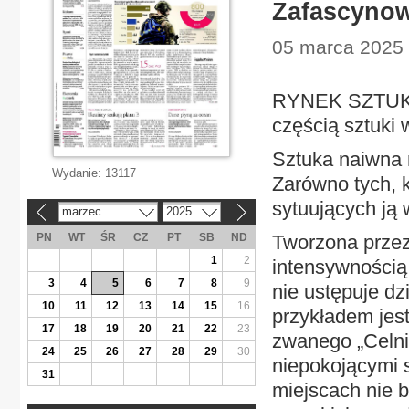
Zafascynow
05 marca 2025 
RYNEK SZTUKI 
częścią sztuki 
Sztuka naiwna 
Wydanie:
13117
Zarówno tych, k
sytuujących ją 
marzec
2025
«
»
PN
WT
ŚR
CZ
PT
SB
ND
Tworzona przez
1
2
intensywnością
3
4
5
6
7
8
9
nie ustępuje d
10
11
12
13
14
15
16
przykładem jes
17
18
19
20
21
22
23
zwanego „Celni
24
25
26
27
28
29
30
niepokojącymi s
31
miejscach nie b