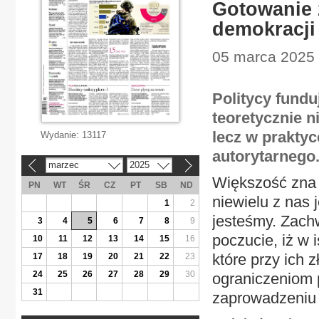
Gotowanie ż
demokracji
05 marca 2025 |
Politycy fundu
teoretycznie n
lecz w prakty
Wydanie:
13117
autorytarnego
marzec
2025
«
»
Większość zna
PN
WT
ŚR
CZ
PT
SB
ND
niewielu z nas 
1
2
jesteśmy. Zach
3
4
5
6
7
8
9
poczucie, iż w i
10
11
12
13
14
15
16
które przy ich 
17
18
19
20
21
22
23
24
25
26
27
28
29
30
ograniczeniom 
31
zaprowadzeniu 