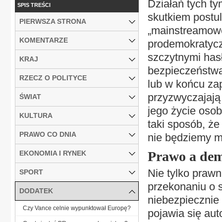
Działań tych ty
SPIS TREŚCI
skutkiem postul
PIERWSZA STRONA
„mainstreamowe”
KOMENTARZE
prodemokratycz
szczytnymi has
KRAJ
bezpieczeństwa
RZECZ O POLITYCE
lub w końcu za
przyzwyczajają
ŚWIAT
jego życie osob
KULTURA
taki sposób, że
PRAWO CO DNIA
nie będziemy mi
Prawo a dem
EKONOMIA I RYNEK
Nie tylko prawn
SPORT
przekonaniu o 
DODATEK
niebezpiecznie 
Czy Vance celnie wypunktował Europę?
pojawia się aut