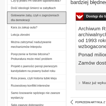
Czy ty jesteś PR-owcem sądownictwa?
bardziej błędne
Dość ideologii śmierci w zabytkach
Gotowanie żaby, czyli o zagrożeniach
Dostęp do tr
dla demokracji
Kara za zakup auta?
Archiwum Rz
archiwalnyc
Lekcja zbrodni
od 1993 roku
Można zatrzymać nadużywanie
wzbogacone
mechanizmów Interpolu
Ponad milio
Poręczenie w formie bitcoina?
Prokuratura może mieć problem
Zamów dostę
Projekt o jawności pensji pierwszym
kandydatem na prawny bubel roku
Rola prawa, czyli historia tubki kleju
Masz już wyku
Rozwodowy konflikt interesów
Samo losowanie sędziego nie zawsze
wystarczy
POPRZEDNI ARTYKUŁ Z
Seks zawsze dobrowolny