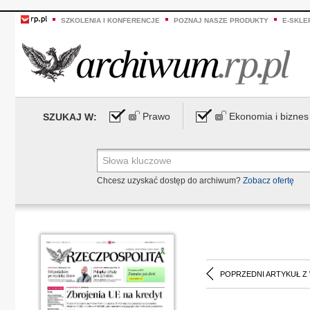
SZKOLENIA I KONFERENCJE
POZNAJ NASZE PRODUKTY
E-SKLE
Prawo
Ekonomia i biznes
SZUKAJ W:
Chcesz uzyskać dostęp do archiwum?
Zobacz ofertę
POPRZEDNI ARTYKUŁ Z