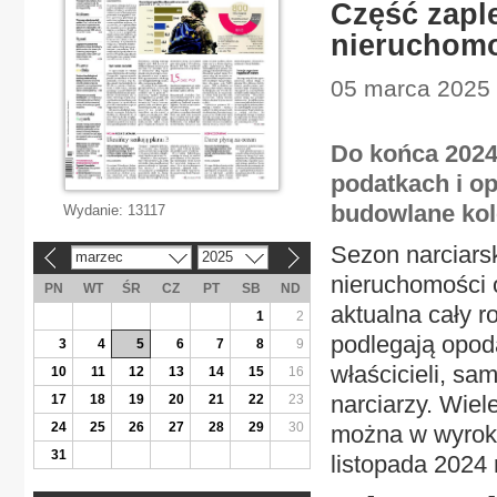
Część zapl
nieruchom
05 marca 2025 |
Do końca 2024
podatkach i op
budowlane kol
Wydanie:
13117
Sezon narciarsk
marzec
2025
«
»
nieruchomości o
PN
WT
ŚR
CZ
PT
SB
ND
aktualna cały r
1
2
podlegają opod
3
4
5
6
7
8
9
właścicieli, sa
10
11
12
13
14
15
16
narciarzy. Wie
17
18
19
20
21
22
23
24
25
26
27
28
29
30
można w wyroku
31
listopada 2024 r