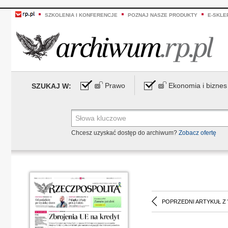
SZKOLENIA I KONFERENCJE
POZNAJ NASZE PRODUKTY
E-SKLE
Prawo
Ekonomia i biznes
SZUKAJ W:
Chcesz uzyskać dostęp do archiwum?
Zobacz ofertę
POPRZEDNI ARTYKUŁ Z