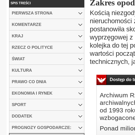
Zakres opo
SPIS TREŚCI
Kością niezgod
PIERWSZA STRONA
nieruchomości z
KOMENTARZE
postanowiła sk
KRAJ
wyprzęgowej z 
kolejka do tej 
RZECZ O POLITYCE
wartości począ
ŚWIAT
technicznych, j
KULTURA
Dostęp do tr
PRAWO CO DNIA
EKONOMIA I RYNEK
Archiwum Rz
archiwalnyc
SPORT
od 1993 roku
DODATEK
wzbogacone
Ponad milio
PROGNOZY GOSPODARCZE: