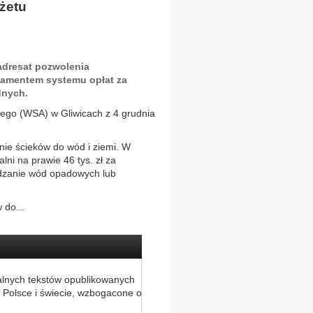
żetu
adresat pozwolenia
damentem systemu opłat za
dnych.
nego (WSA) w Gliwicach z 4 grudnia
nie ścieków do wód i ziemi. W
lni na prawie 46 tys. zł za
adzanie wód opadowych lub
 do...
alnych tekstów opublikowanych
 Polsce i świecie, wzbogacone o