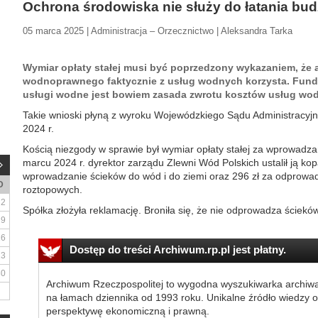
Ochrona środowiska nie służy do łatania bud
05 marca 2025 | Administracja – Orzecznictwo | Aleksandra Tarka
Wymiar opłaty stałej musi być poprzedzony wykazaniem, że 
wodnoprawnego faktycznie z usług wodnych korzysta. Fun
usługi wodne jest bowiem zasada zwrotu kosztów usług wo
Takie wnioski płyną z wyroku Wojewódzkiego Sądu Administracyj
2024 r.
Kością niezgody w sprawie był wymiar opłaty stałej za wprowadza
marcu 2024 r. dyrektor zarządu Zlewni Wód Polskich ustalił ją kopa
wprowadzanie ścieków do wód i do ziemi oraz 296 zł za odprow
D
roztopowych.
2
Spółka złożyła reklamację. Broniła się, że nie odprowadza ścieków
9
16
Dostęp do treści Archiwum.rp.pl jest płatny.
23
30
Archiwum Rzeczpospolitej to wygodna wyszukiwarka archiw
na łamach dziennika od 1993 roku. Unikalne źródło wiedzy o
perspektywę ekonomiczną i prawną.