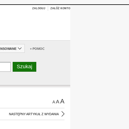
ZALOGUJ
ZAŁÓŻ KONTO
ANSOWANE
+ POMOC
A
A
A
NASTĘPNY ARTYKUŁ Z WYDANIA