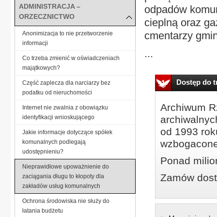
ADMINISTRACJA –
odpadów komuna
ORZECZNICTWO
cieplną oraz ga
cmentarzy gmi
Anonimizacja to nie przetworzenie
informacji
...
Co trzeba zmienić w oświadczeniach
majątkowych?
Dostęp do tr
Część zaplecza dla narciarzy bez
podatku od nieruchomości
Archiwum Rz
Internet nie zwalnia z obowiązku
identyfikacji wnioskującego
archiwalnyc
od 1993 roku
Jakie informacje dotyczące spółek
wzbogacone
komunalnych podlegają
udostępnieniu?
Ponad milio
Nieprawidłowe upoważnienie do
Zamów dostę
zaciągania długu to kłopoty dla
zakładów usług komunalnych
Ochrona środowiska nie służy do
łatania budżetu