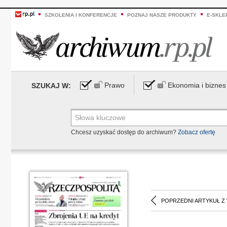
SZKOLENIA I KONFERENCJE
POZNAJ NASZE PRODUKTY
E-SKLE
Prawo
Ekonomia i biznes
SZUKAJ W:
Chcesz uzyskać dostęp do archiwum?
Zobacz ofertę
POPRZEDNI ARTYKUŁ Z