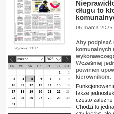
Nieprawidł
długu to kł
komunalny
05 marca 2025 
Aby podpisać 
komunalnych 
Wydanie:
13117
wykonawczego 
marzec
2025
«
»
Wcześniej jed
PN
WT
ŚR
CZ
PT
SB
ND
powinien upow
1
2
kierownikom.
3
4
5
6
7
8
9
Funkcjonowanie
10
11
12
13
14
15
16
17
18
19
20
21
22
23
także jednostek
24
25
26
27
28
29
30
często zależne
31
Chodzi tu jedna
czy kredyt, ale