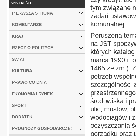
SPIS TREŚCI
tym związane n
PIERWSZA STRONA
zadań ustawowy
komunalnej.
KOMENTARZE
Poruszoną tema
KRAJ
na JST spoczy
RZECZ O POLITYCE
których katalog
marca 1990 r. o
ŚWIAT
1465 ze zm.). 
KULTURA
potrzeb wspóln
PRAWO CO DNIA
szczególności 
przestrzennego
EKONOMIA I RYNEK
środowiska i p
SPORT
ulic, mostów, p
wodociągów i za
DODATEK
oczyszczania ś
PROGNOZY GOSPODARCZE:
porządku oraz u