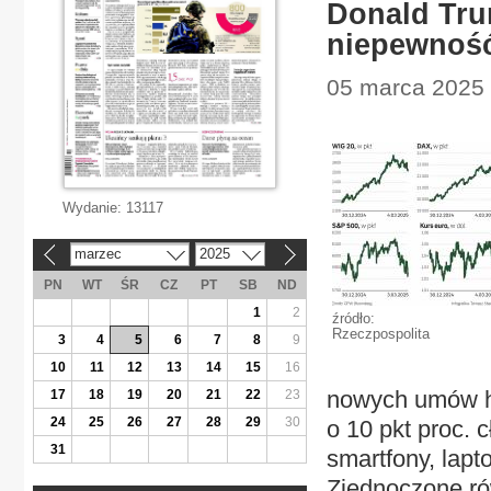
Donald Tr
niepewnoś
05 marca 2025 |
Wydanie:
13117
marzec
2025
«
»
PN
WT
ŚR
CZ
PT
SB
ND
1
2
źródło:
Rzeczpospolita
3
4
5
6
7
8
9
10
11
12
13
14
15
16
nowych umów ha
17
18
19
20
21
22
23
24
25
26
27
28
29
30
o 10 pkt proc. 
31
smartfony, lapt
Zjednoczone ró