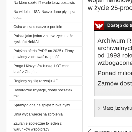
Na które spółki IT warto teraz postawić
w życie 25-proc.
Na widelcu USA. Nasze dane płyną za
ocean
Dostęp do tr
Ostra walka o nasze e-portfele
Polska jako jedna z pierwszych może
Archiwum Rz
zyskać dzięki AI
archiwalnyc
Potężna oferta PARP na 2025 r. Firmy
od 1993 roku
powinny zachować czujność
wzbogacone
Praga i Kiszyniów kuszą, LOT chce
Ponad milio
latać z Chopina
Regiony są siłą rozwoju UE
Zamów dostę
Rekordowe licytacje, dobry początek
roku
Sprawy globalne spięte z lokalnymi
Masz już wyku
Unia wyda więcej na zbrojenia
Zaufanie społeczne to jeden z
warunków współpracy