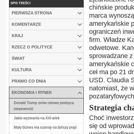
SPIS TREŚCI
chińskie produ
PIERWSZA STRONA
marca wynoszą
amerykańskie p
KOMENTARZE
ograniczeń inw
KRAJ
firm. Władze K
odwetowe. Kana
RZECZ O POLITYCE
sprowadzane z 
ŚWIAT
amerykańskie c
KULTURA
ceł ma po 21 d
USD. Claudia S
PRAWO CO DNIA
natomiast, że w
EKONOMIA I RYNEK
pozataryfowyc
Donald Trump znów celowo podsyca
Strategia ch
niepewność
Choć inwestorzy
Jakie wyzwania na XXI wiek
się od wprowadz
Mały biznes ma szansę na tańszy prąd
wojen handlowy