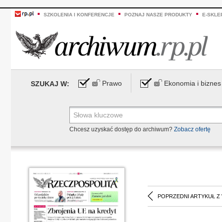
SZKOLENIA I KONFERENCJE
POZNAJ NASZE PRODUKTY
E-SKLE
Prawo
Ekonomia i biznes
SZUKAJ W:
Chcesz uzyskać dostęp do archiwum?
Zobacz ofertę
POPRZEDNI ARTYKUŁ Z