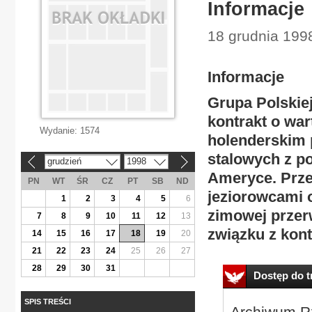
Informacje
18 grudnia 199
Informacje
Grupa Polskiej
kontrakt o wa
Wydanie:
1574
holenderskim
stalowych z po
grudzień
1998
«
»
Ameryce. Prze
PN
WT
ŚR
CZ
PT
SB
ND
jeziorowcami o
1
2
3
4
5
6
zimowej przer
7
8
9
10
11
12
13
związku z kont
14
15
16
17
18
19
20
21
22
23
24
25
26
27
28
29
30
31
Dostęp do tr
SPIS TREŚCI
Archiwum Rz