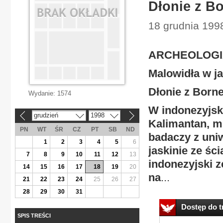
Dłonie z B
18 grudnia 1998
ARCHEOLOGI
Malowidła w ja
Dłonie z Born
Wydanie:
1574
W indonezyjsk
grudzień
1998
«
»
Kalimantan, m
PN
WT
ŚR
CZ
PT
SB
ND
badaczy z uni
1
2
3
4
5
6
jaskinie ze ś
7
8
9
10
11
12
13
indonezyjski 
14
15
16
17
18
19
20
na
...
21
22
23
24
25
26
27
28
29
30
31
Dostęp do tr
SPIS TREŚCI