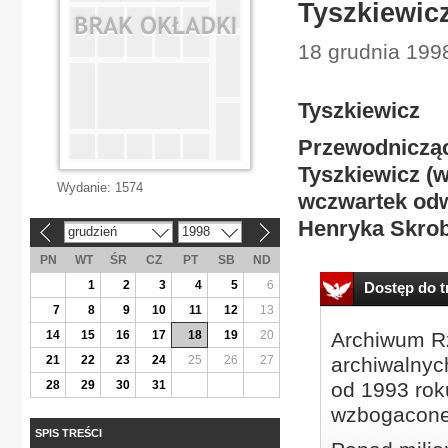
Tyszkiewic
18 grudnia 1998
Tyszkiewicz
Przewodniczą
Tyszkiewicz (
Wydanie:
1574
wczwartek odw
Henryka Skro
grudzień
1998
«
»
PN
WT
ŚR
CZ
PT
SB
ND
1
2
3
4
5
6
Dostęp do tr
7
8
9
10
11
12
13
14
15
16
17
18
19
20
Archiwum Rz
21
22
23
24
25
26
27
archiwalnyc
28
29
30
31
od 1993 roku
wzbogacone
SPIS TREŚCI