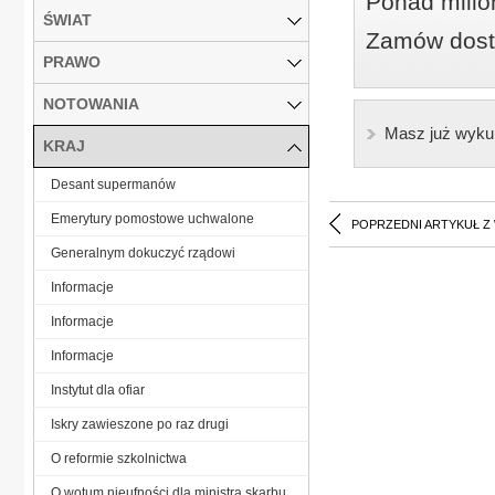
Ponad milio
ŚWIAT
Zamów dostę
PRAWO
NOTOWANIA
Masz już wyku
KRAJ
Desant supermanów
Emerytury pomostowe uchwalone
POPRZEDNI ARTYKUŁ Z
Generalnym dokuczyć rządowi
Informacje
Informacje
Informacje
Instytut dla ofiar
Iskry zawieszone po raz drugi
O reformie szkolnictwa
O wotum nieufności dla ministra skarbu