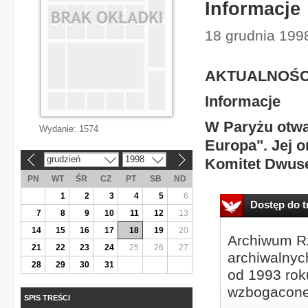
Informacje
18 grudnia 1998
AKTUALNOŚC
Informacje
W Paryżu otwa
Wydanie:
1574
Europa". Jej o
grudzień
1998
Komitet Dwuse
«
»
PN
WT
ŚR
CZ
PT
SB
ND
1
2
3
4
5
6
Dostęp do tr
7
8
9
10
11
12
13
14
15
16
17
18
19
20
Archiwum Rz
21
22
23
24
25
26
27
archiwalnyc
28
29
30
31
od 1993 roku
wzbogacone
SPIS TREŚCI