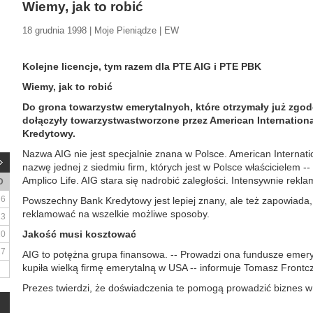
Wiemy, jak to robić
18 grudnia 1998 | Moje Pieniądze | EW
Kolejne licencje, tym razem dla PTE AIG i PTE PBK
Wiemy, jak to robić
Do grona towarzystw emerytalnych, które otrzymały już zgodę
dołączyły towarzystwastworzone przez American Internatio
Kredytowy.
Nazwa AIG nie jest specjalnie znana w Polsce. American Internat
nazwę jednej z siedmiu firm, których jest w Polsce właścicielem 
Amplico Life. AIG stara się nadrobić zaległości. Intensywnie reklamu
D
6
Powszechny Bank Kredytowy jest lepiej znany, ale też zapowiada
reklamować na wszelkie możliwe sposoby.
13
Jakość musi kosztować
20
27
AIG to potężna grupa finansowa. -- Prowadzi ona fundusze emery
kupiła wielką firmę emerytalną w USA -- informuje Tomasz Frontc
Prezes twierdzi, że doświadczenia te pomogą prowadzić biznes w 