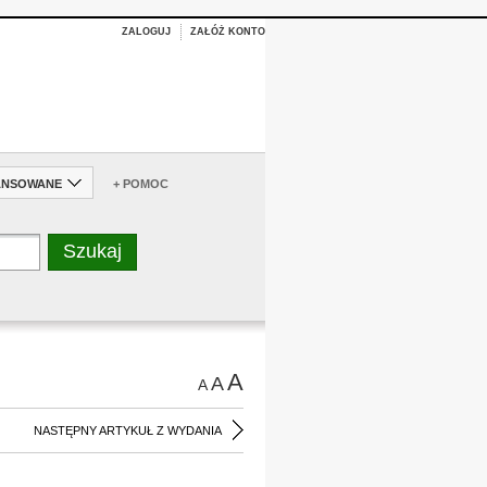
ZALOGUJ
ZAŁÓŻ KONTO
ANSOWANE
+ POMOC
A
A
A
NASTĘPNY ARTYKUŁ Z WYDANIA