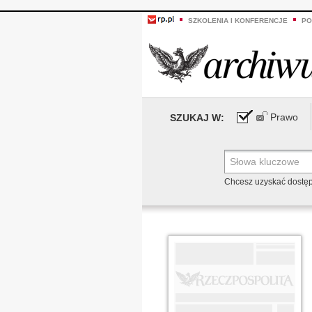
SZKOLENIA I KONFERENCJE
PO
Prawo
SZUKAJ W:
Chcesz uzyskać dostę