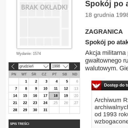
Spokój po 
18 grudnia 199
ZAGRANICA
Spokój po ata
Akcja militarna
Wydanie:
1574
gwałtownego ru
grudzień
1998
walutowym. Gieł
«
»
PN
WT
ŚR
CZ
PT
SB
ND
1
2
3
4
5
6
Dostęp do tr
7
8
9
10
11
12
13
14
15
16
17
18
19
20
Archiwum Rz
21
22
23
24
25
26
27
archiwalnyc
28
29
30
31
od 1993 roku
wzbogacone
SPIS TREŚCI