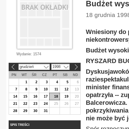
Budżet wys
18 grudnia 1998
Wniesiony do 
niekontrowers
Budżet wysoki
Wydanie:
1574
RYSZARD BU
grudzień
1998
«
»
Dyskusjawokół
PN
WT
ŚR
CZ
PT
SB
ND
raziespektakul
1
2
3
4
5
6
minister fina
7
8
9
10
11
12
13
opatrzyła -- z
14
15
16
17
18
19
20
Balcerowicza.
21
22
23
24
25
26
27
pokrzykiwania
28
29
30
31
nie może być 
SPIS TREŚCI
Spór rozpoczyna