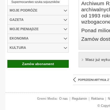
Supermocarstwo szuka sojuszników
Archiwum Rz
archiwalnyc
MOJE PODRÓŻE
od 1993 roku
GAZETA
wzbogacone
MOJE PIENIĄDZE
Ponad milio
Zamów dostę
EKONOMIA
KULTURA
Masz już wyku
Zamów abonament
POPRZEDNI ARTYKUŁ Z
Gremi Media:
O nas
|
Regulamin
|
Reklama
|
N
© Copyr