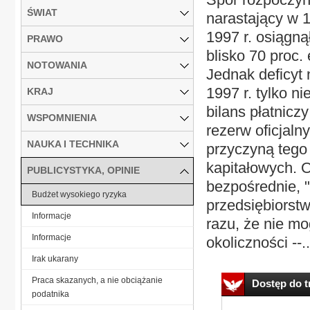
ŚWIAT
narastający w 1
1997 r. osiągną
PRAWO
blisko 70 proc.
NOTOWANIA
Jednak deficyt
1997 r. tylko ni
KRAJ
bilans płatnicz
WSPOMNIENIA
rezerw oficjaln
NAUKA I TECHNIKA
przyczyną tego
kapitałowych. 
PUBLICYSTYKA, OPINIE
bezpośrednie, "
Budżet wysokiego ryzyka
przedsiębiorst
Informacje
razu, że nie mo
Informacje
okoliczności --..
Irak ukarany
Praca skazanych, a nie obciążanie
Dostęp do tr
podatnika